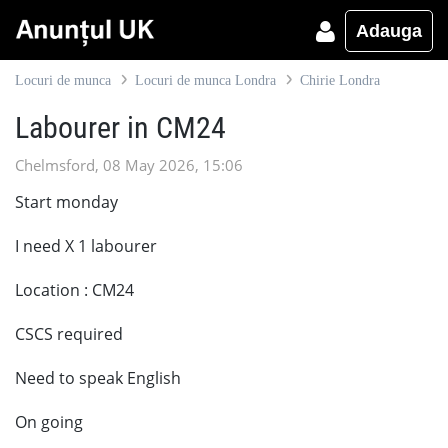
Adauga
Locuri de munca
Locuri de munca Londra
Chirie Londra
Labourer in CM24
Chelmsford, 08 May 2026, 15:06
Start monday
I need X 1 labourer
Location : CM24
CSCS required
Need to speak English
On going