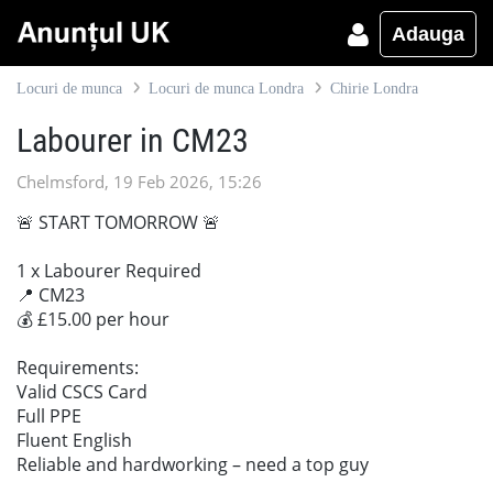
Adauga
Locuri de munca
Locuri de munca Londra
Chirie Londra
Labourer in CM23
Chelmsford, 19 Feb 2026, 15:26
🚨 START TOMORROW 🚨
1 x Labourer Required
📍 CM23
💰 £15.00 per hour
Requirements:
Valid CSCS Card
Full PPE
Fluent English
Reliable and hardworking – need a top guy