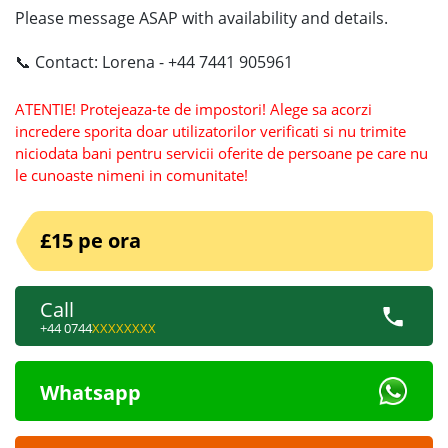
Please message ASAP with availability and details.
📞 Contact: Lorena - +44 7441 905961
ATENTIE! Protejeaza-te de impostori! Alege sa acorzi
incredere sporita doar utilizatorilor verificati si nu trimite
niciodata bani pentru servicii oferite de persoane pe care nu
le cunoaste nimeni in comunitate!
£15 pe ora
Call
+44 0744
XXXXXXXX
Whatsapp