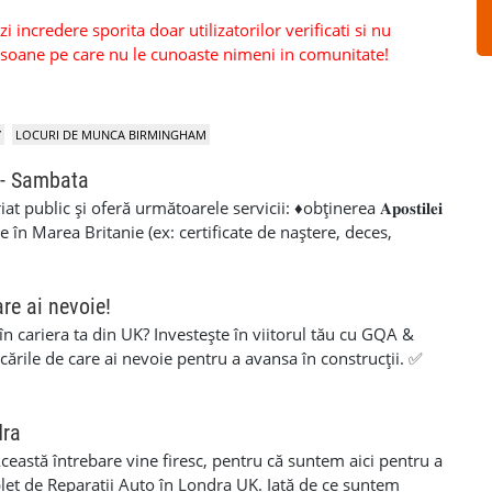
 incredere sporita doar utilizatorilor verificati si nu
persoane pe care nu le cunoaste nimeni in comunitate!
Y
LOCURI DE MUNCA BIRMINGHAM
 - Sambata
public și oferă următoarele servicii: ♦obținerea 𝐀𝐩𝐨𝐬𝐭𝐢𝐥𝐞𝐢
e în Marea Britanie (ex: certificate de naștere, deces,
̦𝐢𝐢 𝐝𝐢𝐯𝐞𝐫𝐬𝐞 (de călătorie, matrimoniale, stabilirea domiciliului
𝐥𝐢𝐳𝐚̆𝐫𝐢 𝐬̦𝐢 𝐜𝐞𝐫𝐭𝐢𝐟𝐢𝐜𝐚̆𝐫𝐢 (ex: legalizare P60 pentru
𝐳𝐚𝐭𝐞 ♦ 𝐝𝐞𝐜𝐥𝐚𝐫𝐚𝐭̦𝐢𝐢 𝐩𝐞𝐧𝐭𝐫𝐮 𝐬𝐭𝐮𝐝𝐞𝐧𝐭 𝐟𝐢𝐧𝐚𝐧𝐜𝐞 ♦Cazier
are ai nevoie!
de viață ♦Copii legalizate ♦Contract de comodat auto ♦
 în cariera ta din UK? Investește în viitorul tău cu GQA &
riscuri și rapid! ✅nu este necesară o programare ✅deschis și
icările de care ai nevoie pentru a avansa în construcții. ✅
ri: 10:00 - 18:00 • Sâmbătă: 10:00 - 17:00 📍 93 Watling
aluare simplă și suport pe tot parcursul procesului ✅ 100%
 metrou Burnt Oak 📞 Sunați pentru mai multe detalii: •
ite pentru muncitori cu experiență care vor să își certifice
1 sau 0744 930 6549 #cristina_mihalache_bertolini
rezi deja în construcții sau vrei să obții o calificare
dra
ana #birou_notarial #apostilahaga #procuri
ianta potrivită și să finalizezi procesul cât mai ușor. 💥 Fără
 Această întrebare vine firesc, pentru că suntem aici pentru a
otariale #declaratiimatrimoniale #notar_londra #notar_uk
nceput până la final. 💥 O investiție care îți poate deschide
plet de Reparatii Auto în Londra UK. Iată de ce suntem