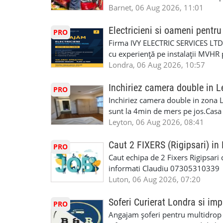
noi oportunități de muncă și de 
alegerea ideală: Personal califica
Barnet, 06 Aug 2026, 11:01
(WhatsApp) 📱 07846 715500 📍 
profesioniști cu experiență și cal
6RR 🚀 CSCS Colindale – GQA & NVQ 
Auto. Indiferent de situație, puteț
Electricieni si oameni pent
PRO
te astăzi. Construiește-ți viitorul 
repara in scurt timp si eficient o
Firma IVY ELECTRIC SERVICES LTD 
garaj auto care ofera orice tip de 
cu experiență pe instalații MVHR 
Lucram cu Toate Garantiile si Asi
obligatorii: 🔹 Full PPE (echipam
Londra, 06 Aug 2026, 10:57
Dumneavoastră, suntem TVA Înreg
Experiență în domeniu Ce oferim: 
iTP/MOT Masini Mici si Vanuri Inal
lucru constant ✅ Echipă serioasă,
Inchiriez camera double in L
PRO
Accident Management, Preluam Ca
detalii și programare, trimiteți me
Inchiriez camera double in zona L
Masina la Schimb. ✅ Distributii 
sunt la 4min de mers pe jos.Casa e
Geometrie Profesionala Roti Las
incluse.Cautam o persoana sau un 
Leyton, 06 Aug 2026, 08:41
Explicatii. ✅ Suntem foarte buni 
informatii va rog sa ma contactat
Reparam orice tip de masina elect
seriozitate.Multumesc anticipat.
Caut 2 FIXERS (Rigipsari) i
PRO
Masina de Drum Lung. ✅ Schimbat
Caut echipa de 2 Fixers Rigipsari c
Detailing Auto Interior/Exterior
informati Claudiu 07305310339
WhatsApp Text https://wa.link/ca
Luton, 06 Aug 2026, 07:20
6HB www.mecaniciautolondra.u
#MecanicAutoLondra #GarajAuto
Soferi Curierat Londra si imp
PRO
#AtelierAutoLondra #MecaniciRo
Angajam șoferi pentru multidrop d
#RomanianGarageRepair #Roman