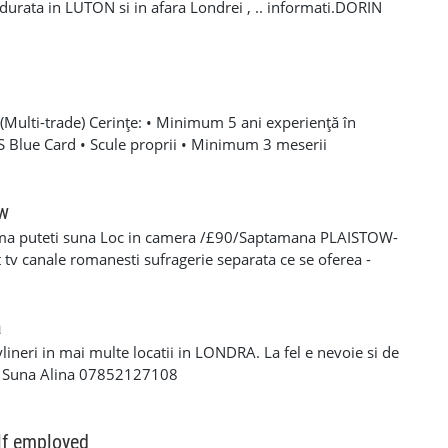
a durata in LUTON si in afara Londrei , .. informati.DORIN
Multi-trade) Cerințe: • Minimum 5 ani experiență în
SCS Blue Card • Scule proprii • Minimum 3 meserii
 – experiență solidă în mai multe domenii din construcții •
oare, roofing, tiling, carpentry, finisaje și decorațiuni
categoria B valabil • Mijloc de transport propriu
ow
e oferă: • Salariu atractiv, în funcție de experiență și
ma puteti suna Loc in camera /£90/Saptamana PLAISTOW-
 Diurnă / plată transport • Suport tehnic continuu și
tv canale romanesti sufragerie separata ce se oferea -
aininguri și cursuri de calificare • Mediu de lucru stabil cu
eparat -fiecare camera beneficiaza de frigider separat -wi-fi
en lung Program de lucru: • Luni – Vineri: 08:00 – 17:00 (1
cator -toate cheltuielile casei sunt incluse in pretul
 de lucru suplimentar în weekend (opțional)
s/plata saptaminala , (nu se face cazare/plateste mai putin
a
ylineri in mai multe locatii in LONDRA. La fel e nevoie si de
a Suna Alina 07852127108
lf employed