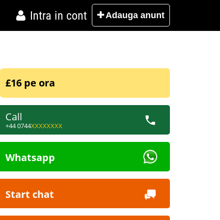
Intra in cont
Adauga
anunt
£16 pe ora
Call
+44 0744
XXXXXXXX
Whatsapp
Start chat