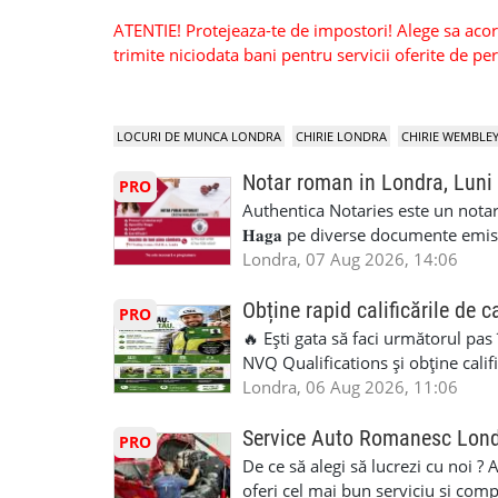
ATENTIE! Protejeaza-te de impostori! Alege sa acorzi
trimite niciodata bani pentru servicii oferite de 
LOCURI DE MUNCA LONDRA
CHIRIE LONDRA
CHIRIE WEMBLE
Notar roman in Londra, Luni
PRO
Authentica Notaries este un notariat 
𝐇𝐚𝐠𝐚 pe diverse documente emis
căsătorie) ♦ 𝐩𝐫𝐨𝐜𝐮𝐫𝐢 ♦ 𝐝𝐞𝐜𝐥𝐚𝐫𝐚
Londra, 07 Aug 2026, 14:06
pentru minor, luare in spațiu, etc) ♦ 𝐥𝐞𝐠𝐚
împrumut în România) ♦ 𝐭𝐫𝐚𝐝𝐮𝐜𝐞𝐫𝐢 𝐥𝐞𝐠𝐚𝐥𝐢
Obține rapid calificările de c
PRO
judiciar din România ♦Certificat 
🔥 Ești gata să faci următorul pas
Identificari (ex.ID1) Legal, fără 
NVQ Qualifications și obține calif
sâmbăta 🕒 Program: • Luni - Vine
Calificări recunoscute în UK ✅ Ev
Londra, 06 Aug 2026, 11:06
Avenue, HA8 0LA, lângă stația de
asistență în limba română ✅ Potriv
Telefon/WhatsApp: 0792 831 698
competențele 👷 Indiferent dacă luc
Service Auto Romanesc Lon
PRO
#servicii_notariale_in_limba_rom
oficială, noi te ajutăm să alegi var
De ce să alegi să lucrezi cu noi ?
#declaratiidecalatorie #serviciin
complicații. 💥 Suport real de la î
oferi cel mai bun serviciu si com