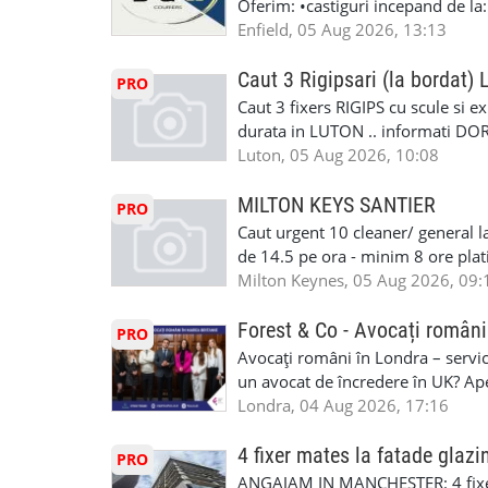
Oferim: •castiguri incepand de la
#RomanianMechanic #RomanianC
pentru cei platitori de VAT si £1
Enfield, 05 Aug 2026, 13:13
#MecaniciProfesionistiLondra #
cei platitori de VAT BONUS DE P
#mecaniciautouk #mecanicautomu
status obligatoriu •varsta minima
Caut 3 Rigipsari (la bordat)
#mecanicmoldoveanlondra #vops
PRO
compania aplica pentru dumneavoas
Caut 3 fixers RIGIPS cu scule si e
•oferim: - training platit (3 zile
durata in LUTON .. informati D
nedeterminata. -full time/ part-tim
Luton, 05 Aug 2026, 10:08
detineti van) include asigurare de
masinii). Acceptam cu permis UK 
MILTON KEYS SANTIER
PRO
Enfield - Weybridge - Romford - 
Caut urgent 10 cleaner/ general l
programari la interviu apelati cu
de 14.5 pe ora - minim 8 ore platit
la Amazon. Munca este usoara, gen
Milton Keynes, 05 Aug 2026, 09:
CSCS, Share Code - NECESARE UT
SAPTAMANALA Contact: +44 7308 
Forest & Co - Avocați români
PRO
interesati
Avocați români în Londra – servici
un avocat de încredere în UK? Ap
Solicitors, indiferent că ai nevoi
Londra, 04 Aug 2026, 17:16
pentru persoane fizice: • Drept pen
familiei (divorț, custodie, partaj) 
4 fixer mates la fatade glazi
PRO
Servicii pentru companii: • Drept
ANGAJAM IN MANCHESTER: 4 fixe