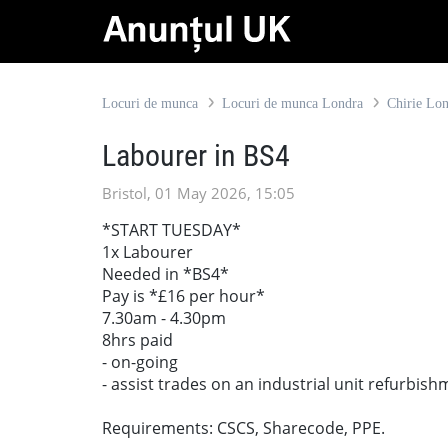
Locuri de munca
Locuri de munca Londra
Chirie Lo
Labourer in BS4
Bristol, 01 May 2026, 15:05
*START TUESDAY*
1x Labourer
Needed in *BS4*
Pay is *£16 per hour*
7.30am - 4.30pm
8hrs paid
- on-going
- assist trades on an industrial unit refurbish
Requirements: CSCS, Sharecode, PPE.