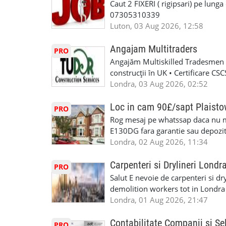
Caut 2 FIXERI ( rigipsari) pe lung
07305310339
Luton, 03 Aug 2026, 12:58
Angajam Multitraders
PRO
Angajăm Multiskilled Tradesmen (
construcții în UK • Certificare C
specializate (căutăm multitraderi)
Londra, 03 Aug 2026, 02:52
Avantaje majore: construcții interi
interioare • Permis de conducere 
Loc in cam 90£/sapt Plaist
PRO
(reprezintă un avantaj important) S
Rog mesaj pe whatssap daca nu 
performanță • £200 – £250 pe zi •
E130DG fara garantie sau depozit 
posibilități reale de avansare • Tr
fiecare pat beneficiaza de dulap s
Londra, 02 Aug 2026, 11:34
perspective de dezvoltare pe term
in toata casa -masina de spalat -us
oră pauză de masă) • Posibilitate
saptaminal fara garantie sau avan
Carpenteri si Drylineri Londr
PRO
de 1/sapt) -tel- 07440366084
Salut E nevoie de carpenteri si dr
demolition workers tot in Londr
Londra, 01 Aug 2026, 21:47
Contabilitate Companii si Se
PRO