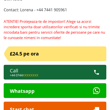
Contact: Lorena - +44 7441 905961
ATENTIE! Protejeaza-te de impostori! Alege sa acorzi
incredere sporita doar utilizatorilor verificati si nu trimite
niciodata bani pentru servicii oferite de persoane pe care nu
le cunoaste nimeni in comunitate!
£24.5 pe ora
Call
+44 0744
XXXXXXXX
Whatsapp
Start chat