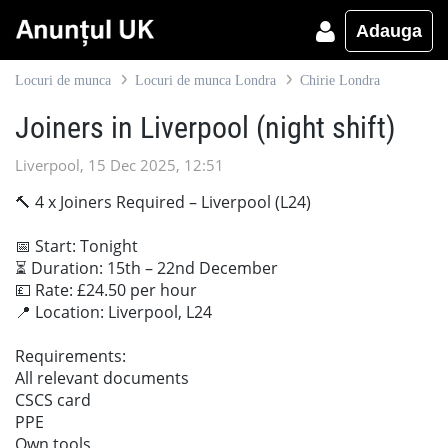
Adauga
Locuri de munca
Locuri de munca Londra
Chirie Londra
Joiners in Liverpool (night shift)
Liverpool, 15 Dec 2025, 12:51
🔨 4 x Joiners Required – Liverpool (L24)
📅 Start: Tonight
⏳ Duration: 15th – 22nd December
💷 Rate: £24.50 per hour
📍 Location: Liverpool, L24
Requirements:
All relevant documents
CSCS card
PPE
Own tools