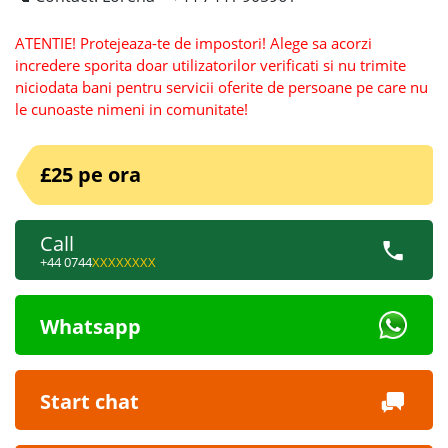
ATENTIE! Protejeaza-te de impostori! Alege sa acorzi
incredere sporita doar utilizatorilor verificati si nu trimite
niciodata bani pentru servicii oferite de persoane pe care nu
le cunoaste nimeni in comunitate!
£25 pe ora
Call
+44 0744
XXXXXXXX
Whatsapp
Start chat