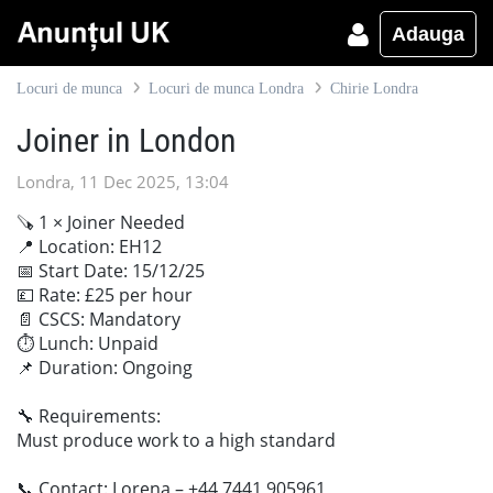
Adauga
Locuri de munca
Locuri de munca Londra
Chirie Londra
Joiner in London
Londra, 11 Dec 2025, 13:04
🪚 1 × Joiner Needed
📍 Location: EH12
📅 Start Date: 15/12/25
💷 Rate: £25 per hour
📄 CSCS: Mandatory
⏱ Lunch: Unpaid
📌 Duration: Ongoing
🔧 Requirements:
Must produce work to a high standard
📞 Contact: Lorena – +44 7441 905961