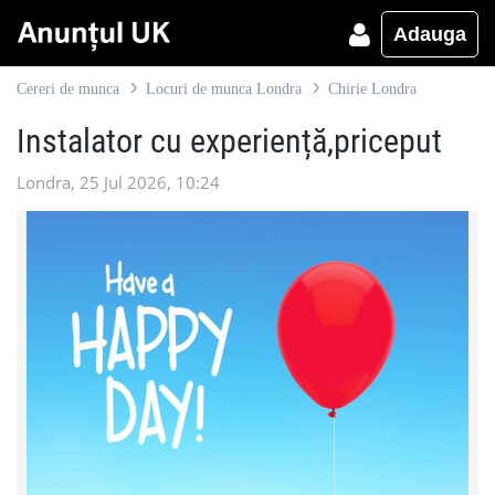
Adauga
Cereri de munca
Locuri de munca Londra
Chirie Londra
Instalator cu experiență,priceput
Londra, 25 Jul 2026, 10:24