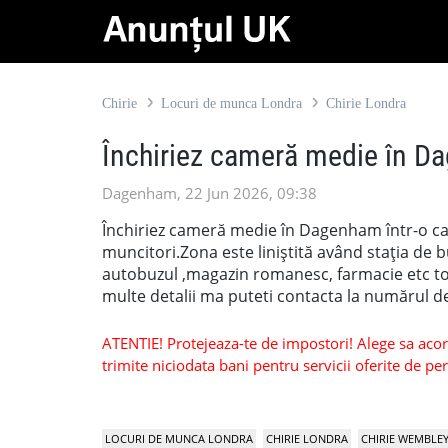
Chirie
Locuri de munca Londra
Chirie Londra
Închiriez cameră medie în 
Dagenham, 22 Jun 2026, 09:38
Închiriez cameră medie în Dagenham într-o ca
muncitori.Zona este liniștită având stația de 
autobuzul ,magazin romanesc, farmacie etc toa
multe detalii ma puteti contacta la numărul 
ATENTIE! Protejeaza-te de impostori! Alege sa acorzi
trimite niciodata bani pentru servicii oferite de 
LOCURI DE MUNCA LONDRA
CHIRIE LONDRA
CHIRIE WEMBLE