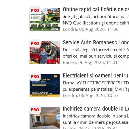
Obține rapid calificările de c
PRO
🔥 Ești gata să faci următorul pas
NVQ Qualifications și obține calif
Calificări recunoscute în UK ✅ Ev
Londra, 06 Aug 2026, 11:06
asistență în limba română ✅ Potriv
competențele 👷 Indiferent dacă luc
Service Auto Romanesc Lon
PRO
oficială, noi te ajutăm să alegi var
De ce să alegi să lucrezi cu noi ?
complicații. 💥 Suport real de la î
oferi cel mai bun serviciu si com
noi oportunități de muncă și de 
alegerea ideală: Personal califica
Barnet, 06 Aug 2026, 11:01
(WhatsApp) 📱 07846 715500 📍 
profesioniști cu experiență și cal
6RR 🚀 CSCS Colindale – GQA & NVQ 
Auto. Indiferent de situație, puteț
Electricieni si oameni pent
PRO
te astăzi. Construiește-ți viitorul 
repara in scurt timp si eficient o
Firma IVY ELECTRIC SERVICES LTD 
garaj auto care ofera orice tip de 
cu experiență pe instalații MVHR 
Lucram cu Toate Garantiile si Asi
obligatorii: 🔹 Full PPE (echipam
Londra, 06 Aug 2026, 10:57
Dumneavoastră, suntem TVA Înreg
Experiență în domeniu Ce oferim: 
iTP/MOT Masini Mici si Vanuri Inal
lucru constant ✅ Echipă serioasă,
Inchiriez camera double in L
PRO
Accident Management, Preluam Ca
detalii și programare, trimiteți me
Inchiriez camera double in zona L
Masina la Schimb. ✅ Distributii 
sunt la 4min de mers pe jos.Casa e
Geometrie Profesionala Roti Las
incluse.Cautam o persoana sau un 
Leyton, 06 Aug 2026, 08:41