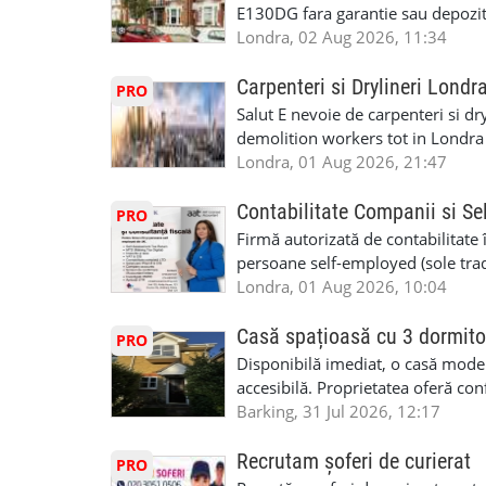
performanță • £200 – £250 pe zi •
E130DG fara garantie sau depozit 
posibilități reale de avansare • Tr
fiecare pat beneficiaza de dulap s
Londra, 02 Aug 2026, 11:34
perspective de dezvoltare pe term
in toata casa -masina de spalat -us
oră pauză de masă) • Posibilitate
saptaminal fara garantie sau avan
Carpenteri si Drylineri Londr
PRO
de 1/sapt) -tel- 07440366084
Salut E nevoie de carpenteri si dr
demolition workers tot in Londr
Londra, 01 Aug 2026, 21:47
Contabilitate Companii si Se
PRO
Firmă autorizată de contabilitate 
persoane self-employed (sole trade
închiriate (landlords) Serviciile 
Londra, 01 Aug 2026, 10:04
inclusiv verificare de identitate ✔
HMRC: PAYE / VAT / CIS ✔ Salariz
Casă spațioasă cu 3 dormito
PRO
Consultanță fiscală ✔ Declarații 
Disponibilă imediat, o casă modernă
Corporation Tax ✔ Company Annu
accesibilă. Proprietatea oferă conf
planuri ✔ Cash-flow și previziuni
sau pentru persoane care caută un
Barking, 31 Jul 2026, 12:17
Scrisori de la contabil (Accountan
luminoase 3 băi Living mare și ae
serviciile noastre? ✔ Suntem cont
disponibilă Locuință recent renov
Recrutam șoferi de curierat
PRO
ca tax agents ✔ Suntem înregistr
facilități locale Condiții: preferam