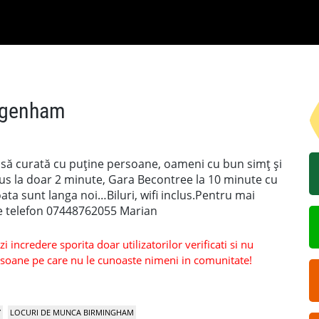
Dagenham
să curată cu puține persoane, oameni cu bun simț și
bus la doar 2 minute, Gara Becontree la 10 minute cu
ta sunt langa noi…Biluri, wifi inclus.Pentru mai
de telefon 07448762055 Marian
 incredere sporita doar utilizatorilor verificati si nu
persoane pe care nu le cunoaste nimeni in comunitate!
Y
LOCURI DE MUNCA BIRMINGHAM