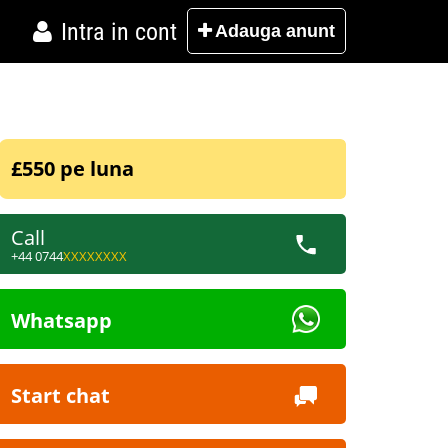
Intra in cont
Adauga
anunt
£550 pe luna
Call
+44 0744
XXXXXXXX
Whatsapp
Start chat