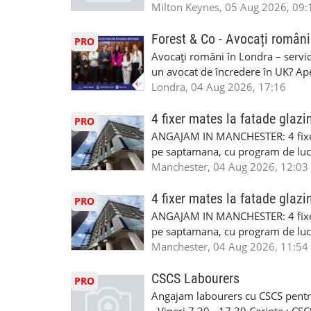
la Amazon. Munca este usoara, gen
Milton Keynes, 05 Aug 2026, 09:
CSCS, Share Code - NECESARE UT
SAPTAMANALA Contact: +44 7308 
Forest & Co - Avocați români
PRO
interesati
Avocați români în Londra – servici
un avocat de încredere în UK? Ap
Solicitors, indiferent că ai nevoi
Londra, 04 Aug 2026, 17:16
pentru persoane fizice: • Drept pen
familiei (divorț, custodie, partaj) 
4 fixer mates la fatade glazi
PRO
Servicii pentru companii: • Drept
ANGAJAM IN MANCHESTER: 4 fixe
• Imigrație pentru afaceri și sponso
pe saptamana, cu program de lucru
soluționarea disputelor 💡 De ce 
in perioada urmatoare. Cerinte: exp
Manchester, 04 Aug 2026, 12:03
✔ Comunicare clară și suport în 
curtain walling, cladding sau mon
standard ✔ Confidențialitate tot
Tariful se discuta direct, in funct
4 fixer mates la fatade glazi
PRO
790 689 Email: enquiries@fcos.co
discutie este simpla: cine esti, de 
ANGAJAM IN MANCHESTER: 4 fixe
www.fcos.co.uk 👉 Programează o c
Prioritate au oamenii din Manches
pe saptamana, cu program de lucru
carora li se termina proiectul sa
in perioada urmatoare. Cerinte: exp
Manchester, 04 Aug 2026, 11:54
contactati doar daca sunteti inter
curtain walling, cladding sau mon
oferta pe care sa o folositi la neg
Tariful se discuta direct, in funct
CSCS Labourers
PRO
WhatsApp: +44 7467 838 881 Daca
discutie este simpla: cine esti, de 
Angajam labourers cu CSCS pentru
numele, experienta si data la care
Prioritate au oamenii din Manches