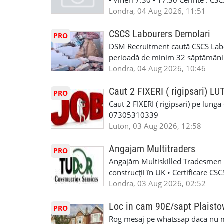
- Vineri 7.30 - 17.30 Cerinte : C
https://forms.gle/BswkNeJGjpuFT7
carora li se termina proiectul sa
Londra, 04 Aug 2026, 11:51
T&D GLAZING AND INSTALLATIO
contactati doar daca sunteti inter
oferta pe care sa o folositi la neg
CSCS Labourers Demolari
PRO
WhatsApp: +44 7467 838 881 Daca
DSM Recruitment caută CSCS Labou
numele, experienta si data la car
perioadă de minim 32 săptămâni . D
link-ul de jos. Sanatate si mult
oferă ore suplimentare și posibil
Londra, 04 Aug 2026, 10:46
INSTALLATION LIMITED
munca în Marea Britanie. Experie
informații, contactați-ne la: 📞
Caut 2 FIXERI ( rigipsari) L
PRO
Caut 2 FIXERI ( rigipsari) pe lung
07305310339
Luton, 03 Aug 2026, 12:58
Angajam Multitraders
PRO
Angajăm Multiskilled Tradesmen (
construcții în UK • Certificare C
specializate (căutăm multitraderi)
Londra, 03 Aug 2026, 02:52
Avantaje majore: construcții interi
interioare • Permis de conducere 
Loc in cam 90£/sapt Plaist
PRO
(reprezintă un avantaj important) S
Rog mesaj pe whatssap daca nu 