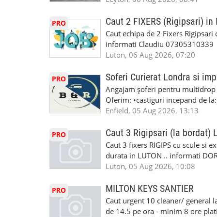
Explicatii. ✅ Suntem foarte buni 
informatii va rog sa ma contactat
Reparam orice tip de masina elect
seriozitate.Multumesc anticipat.
Caut 2 FIXERS (Rigipsari) i
PRO
Masina de Drum Lung. ✅ Schimbat
Caut echipa de 2 Fixers Rigipsari c
Detailing Auto Interior/Exterior
informati Claudiu 07305310339
WhatsApp Text https://wa.link/ca
Luton, 06 Aug 2026, 07:20
6HB www.mecaniciautolondra.u
#MecanicAutoLondra #GarajAuto
Soferi Curierat Londra si imp
PRO
#AtelierAutoLondra #MecaniciRo
Angajam șoferi pentru multidrop d
#RomanianGarageRepair #Roman
Oferim: •castiguri incepand de la
#RomanianMechanic #RomanianC
pentru cei platitori de VAT si £1
Enfield, 05 Aug 2026, 13:13
#MecaniciProfesionistiLondra #
cei platitori de VAT BONUS DE P
#mecaniciautouk #mecanicautomu
status obligatoriu •varsta minima
Caut 3 Rigipsari (la bordat)
#mecanicmoldoveanlondra #vops
PRO
compania aplica pentru dumneavoas
Caut 3 fixers RIGIPS cu scule si e
•oferim: - training platit (3 zile
durata in LUTON .. informati D
nedeterminata. -full time/ part-tim
Luton, 05 Aug 2026, 10:08
detineti van) include asigurare de
masinii). Acceptam cu permis UK 
MILTON KEYS SANTIER
PRO
Enfield - Weybridge - Romford - 
Caut urgent 10 cleaner/ general l
programari la interviu apelati cu
de 14.5 pe ora - minim 8 ore platit