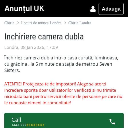
Adauga
Chirie
Locuri de munca Londra
Chirie Londra
Inchiriere camera dubla
Londra, 08 Jan 2026, 17:09
Închiriez camera dubla intr-o casa curată, luminoasa,
cu grădina , la 5 minute de stația de metrou Seven
Sisters.
ATENTIE! Protejeaza-te de impostori! Alege sa acorzi
incredere sporita doar utilizatorilor verificati si nu trimite
niciodata bani pentru servicii oferite de persoane pe care nu
le cunoaste nimeni in comunitate!
Call
+44 0777
XXXXXXXX