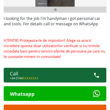
I looking for the job I'm handyman i got personal car
and tools. For details call or message on WhatsApp
ATENTIE! Protejeaza-te de impostori! Alege sa acorzi
incredere sporita doar utilizatorilor verificati si nu trimite
niciodata bani pentru servicii oferite de persoane pe care nu
le cunoaste nimeni in comunitate!
Call
+44 0744
XXXXXXXX
Whatsapp