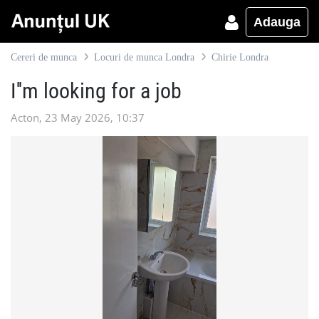
Adauga
Cereri de munca
Locuri de munca Londra
Chirie Londra
I''m looking for a job
Acton, 23 May 2026, 10:37