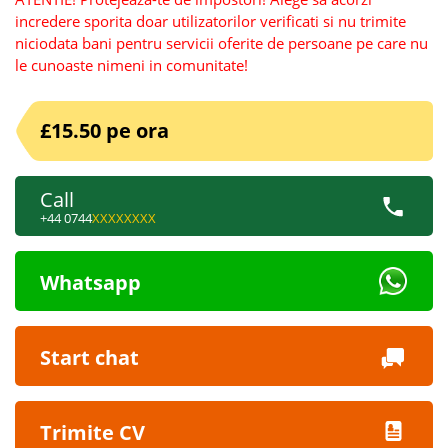
incredere sporita doar utilizatorilor verificati si nu trimite
niciodata bani pentru servicii oferite de persoane pe care nu
le cunoaste nimeni in comunitate!
£15.50 pe ora
Call
+44 0744
XXXXXXXX
Whatsapp
Start chat
Trimite CV