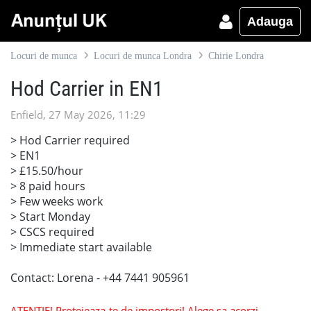
Adauga
Locuri de munca
Locuri de munca Londra
Chirie Londra
Hod Carrier in EN1
Enfield, 27 May 2026, 11:29
> Hod Carrier required
> EN1
> £15.50/hour
> 8 paid hours
> Few weeks work
> Start Monday
> CSCS required
> Immediate start available
Contact: Lorena - +44 7441 905961
ATENTIE! Protejeaza-te de impostori! Alege sa acorzi