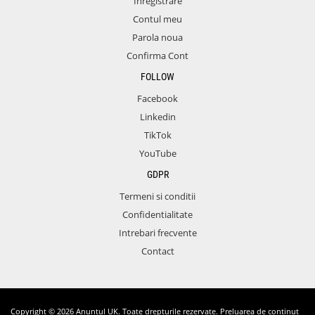
Inregistrare
Contul meu
Parola noua
Confirma Cont
FOLLOW
Facebook
Linkedin
TikTok
YouTube
GDPR
Termeni si conditii
Confidentialitate
Intrebari frecvente
Contact
Copyright © 2026 Anuntul UK. Toate drepturile rezervate. Preluarea de continut