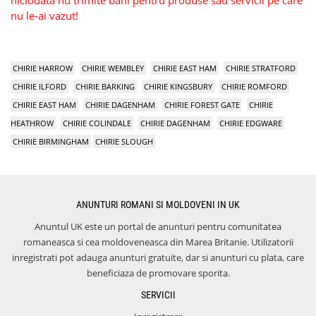
niciodata nu trimite bani pentru produse sau servicii pe care
nu le-ai vazut!
CHIRIE HARROW
CHIRIE WEMBLEY
CHIRIE EAST HAM
CHIRIE STRATFORD
CHIRIE ILFORD
CHIRIE BARKING
CHIRIE KINGSBURY
CHIRIE ROMFORD
CHIRIE EAST HAM
CHIRIE DAGENHAM
CHIRIE FOREST GATE
CHIRIE
HEATHROW
CHIRIE COLINDALE
CHIRIE DAGENHAM
CHIRIE EDGWARE
CHIRIE BIRMINGHAM
CHIRIE SLOUGH
ANUNTURI ROMANI SI MOLDOVENI IN UK
Anuntul UK este un portal de anunturi pentru comunitatea
romaneasca si cea moldoveneasca din Marea Britanie. Utilizatorii
inregistrati pot adauga anunturi gratuite, dar si anunturi cu plata, care
beneficiaza de promovare sporita.
SERVICII