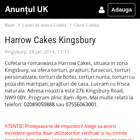
Adauga
Bazar
Locuri de munca Londra
Chirie Londra
Harrow Cakes Kingsbury
Kingsbury, 28 Jan 2014, 13:15
Cofetaria romaneasca Harrow Cakes, situata in zona
Kingsbury, va ofera torturi, prajituri, fursecuri, torturi
personalizate, torturi de botez, torturi nunta, torturi cu
poza din martipan, prajituri de casa. Lucram cu frisca
naturala. Adresa noastra este 276 Kingsbury Road,
NW9 0BY. Program zilnic 8am -8pm. Mai multe relatii la
telefon:
02089050888
sau
07556063001
.
ATENTIE! Protejeaza-te de impostori! Alege sa acorzi
incredere sporita doar utilizatorilor verificati si nu trimite
niciodata bani pentru servicii oferite de persoane pe care nu