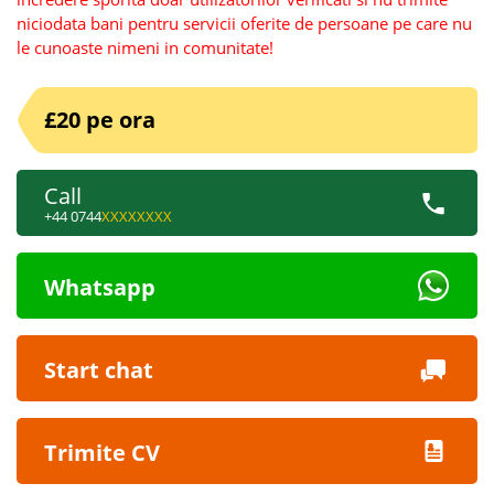
niciodata bani pentru servicii oferite de persoane pe care nu
le cunoaste nimeni in comunitate!
£20 pe ora
Call
+44 0744
XXXXXXXX
Whatsapp
Start chat
Trimite CV