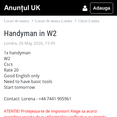
Adauga
Locuri de munca
Locuri de munca Londra
Chirie Londra
Handyman in W2
Londra, 26 May 2026, 15:45
1x handyman
W2
Cscs
Rate 20
Good English only
Need to have basic tools
Start tomorrow
Contact: Lorena - +44 7441 905961
ATENTIE! Protejeaza-te de impostori! Alege sa acorzi
incredere sporita doar utilizatorilor verificati si nu trimite