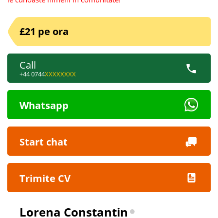
£21 pe ora
Call
+44 0744
XXXXXXXX
Whatsapp
Start chat
Trimite CV
Lorena Constantin