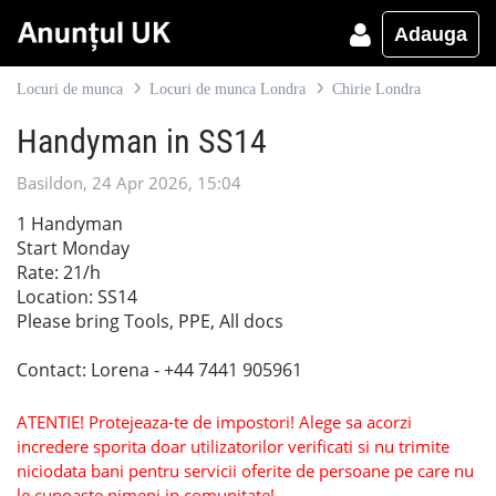
Adauga
Locuri de munca
Locuri de munca Londra
Chirie Londra
Handyman in SS14
Basildon, 24 Apr 2026, 15:04
1 Handyman
Start Monday
Rate: 21/h
Location: SS14
Please bring Tools, PPE, All docs
Contact: Lorena - +44 7441 905961
ATENTIE! Protejeaza-te de impostori! Alege sa acorzi
incredere sporita doar utilizatorilor verificati si nu trimite
niciodata bani pentru servicii oferite de persoane pe care nu
le cunoaste nimeni in comunitate!