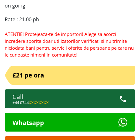
on going
Rate : 21.00 ph
ATENTIE! Protejeaza-te de impostori! Alege sa acorzi
incredere sporita doar utilizatorilor verificati si nu trimite
niciodata bani pentru servicii oferite de persoane pe care nu
le cunoaste nimeni in comunitate!
£21 pe ora
Call
+44 0744
XXXXXXXX
Whatsapp