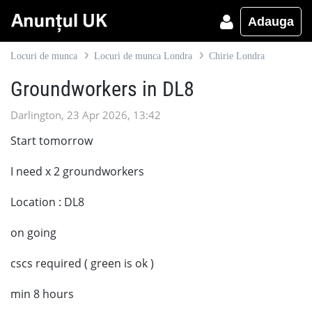
Adauga
Locuri de munca
Locuri de munca Londra
Chirie Londra
Groundworkers in DL8
Darlington, 23 Apr 2026, 13:42
Start tomorrow
I need x 2 groundworkers
Location : DL8
on going
cscs required ( green is ok )
min 8 hours