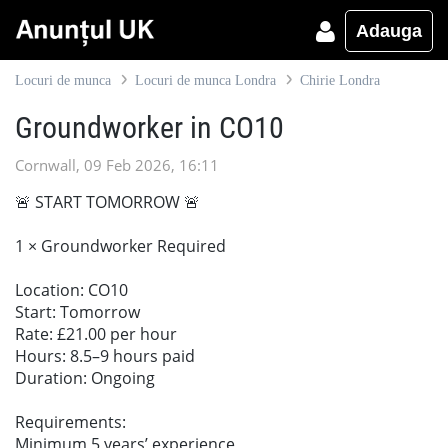
Adauga
Locuri de munca
Locuri de munca Londra
Chirie Londra
Groundworker in CO10
Cornwall, 09 Feb 2026, 16:11
🚨 START TOMORROW 🚨
1 × Groundworker Required
Location: CO10
Start: Tomorrow
Rate: £21.00 per hour
Hours: 8.5–9 hours paid
Duration: Ongoing
Requirements:
Minimum 5 years’ experience