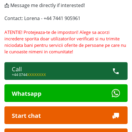
📩 Message me directly if interested!
Contact: Lorena - +44 7441 905961
ATENTIE! Protejeaza-te de impostori! Alege sa acorzi
incredere sporita doar utilizatorilor verificati si nu trimite
niciodata bani pentru servicii oferite de persoane pe care nu
le cunoaste nimeni in comunitate!
Call
+44 0744
XXXXXXXX
Whatsapp
Start chat