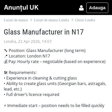
Adauga
Locuri de munca
Locuri de munca Londra
Chirie Londra
Glass Manufacturer in N17
Londra, 22 Apr 2026, 14:07
🔧 Position: Glass Manufacturer (long term)
📍 Location: London N17
💰 Pay: Hourly rate – negotiable (based on experience)
🛠 Requirements:
• Experience in cleaning & cutting glass
• Ability to create glass units (Georgian bars, astragals,
lead, etc.)
• Full driver’s licence required
⚡ Immediate start – position needs to be filled quickly