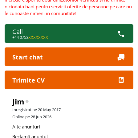
niciodata bani pentru servicii oferite de persoane pe care nu
le cunoaste nimeni in comunitate!
Call
+44 0753
XXXXXXXX
Start chat
Trimite CV
Jim
Inregistrat pe 20 May 2017
Online pe 28 Jun 2026
Alte anunturi
Reclamă anuntul