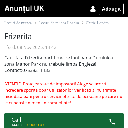
Adauga
Locuri de munca
Locuri de munca Londra
Chirie Londra
Frizerita
Ilford, 08 Nov 2025, 14:42
Caut fata Frizerita part time de luni pana Duminica
zona Manor Park nu trebuie limba Engleza!
Contact:07538211133
ATENTIE! Protejeaza-te de impostori! Alege sa acorzi
incredere sporita doar utilizatorilor verificati si nu trimite
niciodata bani pentru servicii oferite de persoane pe care nu
le cunoaste nimeni in comunitate!
Call
+44 0753
XXXXXXXX