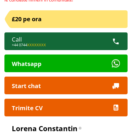
£20 pe ora
Call
+44 0744
XXXXXXXX
Whatsapp
Start chat
Trimite CV
Lorena Constantin