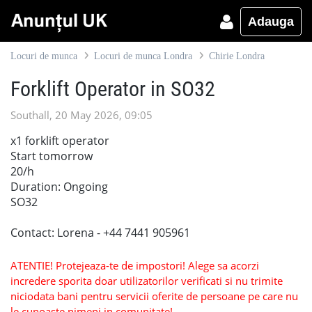
Adauga
Locuri de munca
Locuri de munca Londra
Chirie Londra
Forklift Operator in SO32
Southall, 20 May 2026, 09:05
x1 forklift operator
Start tomorrow
20/h
Duration: Ongoing
SO32
Contact: Lorena - +44 7441 905961
ATENTIE! Protejeaza-te de impostori! Alege sa acorzi
incredere sporita doar utilizatorilor verificati si nu trimite
niciodata bani pentru servicii oferite de persoane pe care nu
le cunoaste nimeni in comunitate!