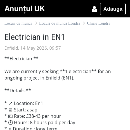
Adauga
Locuri de munca
Locuri de munca Londra
Chirie Londra
Electrician in EN1
Enfield, 14 May 2026, 09:57
**Electrician **
We are currently seeking **1 electrician** for an
ongoing project in Enfield (EN1).
**Details:**
* 📍 Location: En1
* 📅 Start: asap
* 💷 Rate: £38-43 per hour
* ⏱️ Hours: 8 hours paid per day
* ⏳ Duration : long term