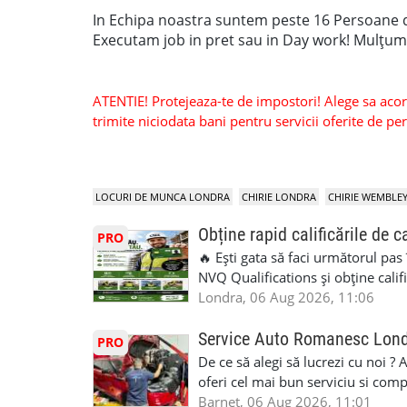
In Echipa noastra suntem peste 16 Persoane d
Executam job in pret sau in Day work! Mulțum
ATENTIE! Protejeaza-te de impostori! Alege sa acorzi
trimite niciodata bani pentru servicii oferite de 
LOCURI DE MUNCA LONDRA
CHIRIE LONDRA
CHIRIE WEMBLE
Obține rapid calificările de c
PRO
🔥 Ești gata să faci următorul pas
NVQ Qualifications și obține calif
Calificări recunoscute în UK ✅ Ev
Londra, 06 Aug 2026, 11:06
asistență în limba română ✅ Potriv
competențele 👷 Indiferent dacă luc
Service Auto Romanesc Lon
PRO
oficială, noi te ajutăm să alegi var
De ce să alegi să lucrezi cu noi ?
complicații. 💥 Suport real de la î
oferi cel mai bun serviciu si com
noi oportunități de muncă și de 
alegerea ideală: Personal califica
Barnet, 06 Aug 2026, 11:01