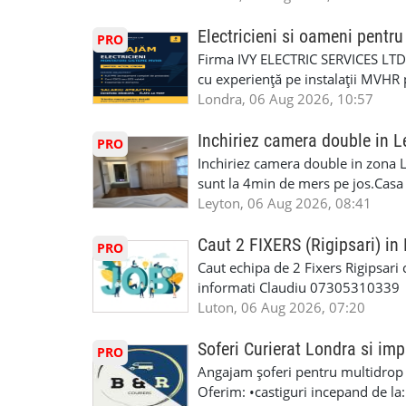
(WhatsApp) 📱 07846 715500 📍 
profesioniști cu experiență și cal
6RR 🚀 CSCS Colindale – GQA & NVQ 
Auto. Indiferent de situație, puteț
Electricieni si oameni pent
PRO
te astăzi. Construiește-ți viitorul 
repara in scurt timp si eficient o
Firma IVY ELECTRIC SERVICES LTD 
garaj auto care ofera orice tip de 
cu experiență pe instalații MVHR 
Lucram cu Toate Garantiile si Asi
obligatorii: 🔹 Full PPE (echipam
Londra, 06 Aug 2026, 10:57
Dumneavoastră, suntem TVA Înreg
Experiență în domeniu Ce oferim: 
iTP/MOT Masini Mici si Vanuri Inal
lucru constant ✅ Echipă serioasă,
Inchiriez camera double in L
PRO
Accident Management, Preluam Ca
detalii și programare, trimiteți me
Inchiriez camera double in zona L
Masina la Schimb. ✅ Distributii 
sunt la 4min de mers pe jos.Casa e
Geometrie Profesionala Roti Las
incluse.Cautam o persoana sau un 
Leyton, 06 Aug 2026, 08:41
Explicatii. ✅ Suntem foarte buni 
informatii va rog sa ma contactat
Reparam orice tip de masina elect
seriozitate.Multumesc anticipat.
Caut 2 FIXERS (Rigipsari) i
PRO
Masina de Drum Lung. ✅ Schimbat
Caut echipa de 2 Fixers Rigipsari c
Detailing Auto Interior/Exterior
informati Claudiu 07305310339
WhatsApp Text https://wa.link/ca
Luton, 06 Aug 2026, 07:20
6HB www.mecaniciautolondra.u
#MecanicAutoLondra #GarajAuto
Soferi Curierat Londra si imp
PRO
#AtelierAutoLondra #MecaniciRo
Angajam șoferi pentru multidrop d
#RomanianGarageRepair #Roman
Oferim: •castiguri incepand de la
#RomanianMechanic #RomanianC