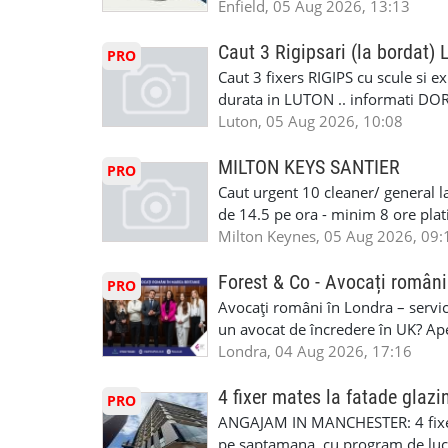
pentru cei platitori de VAT si £1
Enfield, 05 Aug 2026, 13:13
#MecaniciProfesionistiLondra #
cei platitori de VAT BONUS DE P
#mecaniciautouk #mecanicautomu
status obligatoriu •varsta minima
Caut 3 Rigipsari (la bordat)
#mecanicmoldoveanlondra #vops
PRO
compania aplica pentru dumneavoas
Caut 3 fixers RIGIPS cu scule si e
•oferim: - training platit (3 zile
durata in LUTON .. informati D
nedeterminata. -full time/ part-tim
Luton, 05 Aug 2026, 10:08
detineti van) include asigurare de
masinii). Acceptam cu permis UK 
MILTON KEYS SANTIER
PRO
Enfield - Weybridge - Romford - 
Caut urgent 10 cleaner/ general l
programari la interviu apelati cu
de 14.5 pe ora - minim 8 ore platit
la Amazon. Munca este usoara, gen
Milton Keynes, 05 Aug 2026, 09:
CSCS, Share Code - NECESARE UT
SAPTAMANALA Contact: +44 7308 
Forest & Co - Avocați români
PRO
interesati
Avocați români în Londra – servici
un avocat de încredere în UK? Ap
Solicitors, indiferent că ai nevoi
Londra, 04 Aug 2026, 17:16
pentru persoane fizice: • Drept pen
familiei (divorț, custodie, partaj) 
4 fixer mates la fatade glazi
PRO
Servicii pentru companii: • Drept
ANGAJAM IN MANCHESTER: 4 fixe
• Imigrație pentru afaceri și sponso
pe saptamana, cu program de lucru