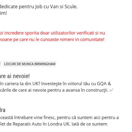
edicate pentru Job cu Van si Scule.
im!
 incredere sporita doar utilizatorilor verificati si nu
persoane pe care nu le cunoaste nimeni in comunitate!
Y
LOCURI DE MUNCA BIRMINGHAM
are ai nevoie!
 în cariera ta din UK? Investește în viitorul tău cu GQA &
icările de care ai nevoie pentru a avansa în construcții. ✅
aluare simplă și suport pe tot parcursul procesului ✅ 100%
ite pentru muncitori cu experiență care vor să își certifice
rezi deja în construcții sau vrei să obții o calificare
dra
ianta potrivită și să finalizezi procesul cât mai ușor. 💥 Fără
 Această întrebare vine firesc, pentru că suntem aici pentru a
nceput până la final. 💥 O investiție care îți poate deschide
plet de Reparatii Auto în Londra UK. Iată de ce suntem
dezvoltare profesională. 📞 Contact 📱 07455 276676
t, cu experiență, echipa noastră este formată din