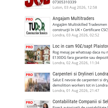
07305310339
Luton, 03 Aug 2026, 12:58
Angajam Multitraders
PRO
Angajăm Multiskilled Tradesmen (
construcții în UK • Certificare C
specializate (căutăm multitraderi)
Londra, 03 Aug 2026, 02:52
Avantaje majore: construcții interi
interioare • Permis de conducere 
Loc in cam 90£/sapt Plaist
PRO
(reprezintă un avantaj important) S
Rog mesaj pe whatssap daca nu 
performanță • £200 – £250 pe zi •
E130DG fara garantie sau depozit 
posibilități reale de avansare • Tr
fiecare pat beneficiaza de dulap s
Londra, 02 Aug 2026, 11:34
perspective de dezvoltare pe term
in toata casa -masina de spalat -us
oră pauză de masă) • Posibilitate
saptaminal fara garantie sau avan
Carpenteri si Drylineri Londr
PRO
de 1/sapt) -tel- 07440366084
Salut E nevoie de carpenteri si dr
demolition workers tot in Londr
Londra, 01 Aug 2026, 21:47
Contabilitate Companii si Se
PRO
Firmă autorizată de contabilitate 