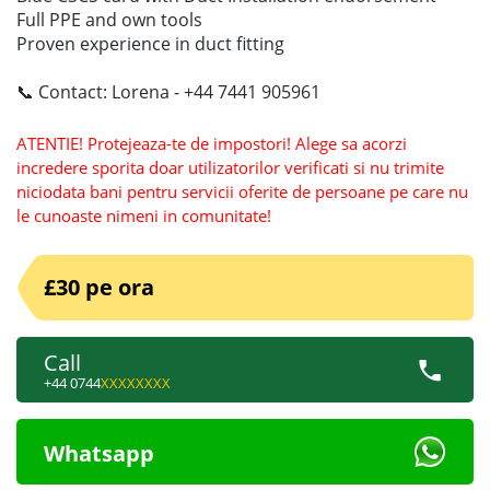
Full PPE and own tools
Proven experience in duct fitting
📞 Contact: Lorena - +44 7441 905961
ATENTIE! Protejeaza-te de impostori! Alege sa acorzi
incredere sporita doar utilizatorilor verificati si nu trimite
niciodata bani pentru servicii oferite de persoane pe care nu
le cunoaste nimeni in comunitate!
£30 pe ora
Call
+44 0744
XXXXXXXX
Whatsapp