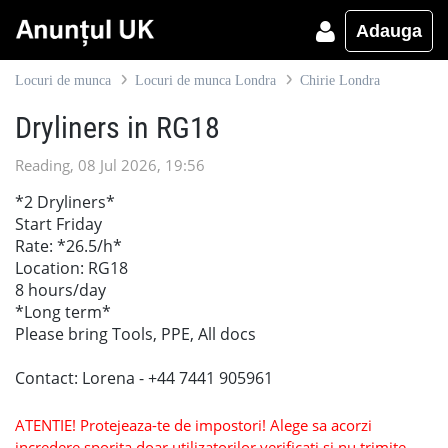
Adauga
Locuri de munca
Locuri de munca Londra
Chirie Londra
Dryliners in RG18
Reading, 08 Jul 2026, 19:56
*2 Dryliners*
Start Friday
Rate: *26.5/h*
Location: RG18
8 hours/day
*Long term*
Please bring Tools, PPE, All docs
Contact: Lorena - +44 7441 905961
ATENTIE! Protejeaza-te de impostori! Alege sa acorzi
incredere sporita doar utilizatorilor verificati si nu trimite