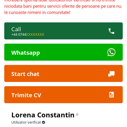
niciodata bani pentru servicii oferite de persoane pe care nu
le cunoaste nimeni in comunitate!
Call
+44 0744
XXXXXXXX
Whatsapp
Start chat
Trimite CV
Lorena Constantin
Utilizator verificat