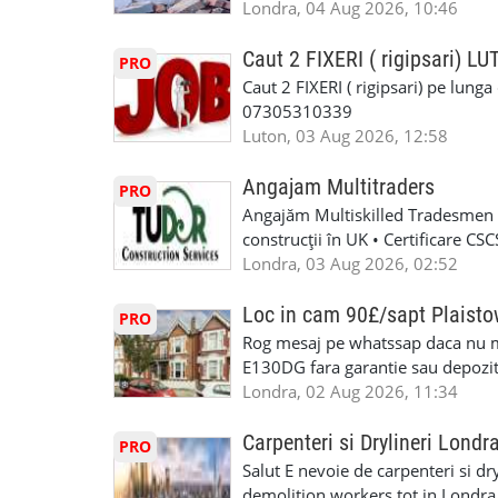
oferă ore suplimentare și posibil
Londra, 04 Aug 2026, 10:46
INSTALLATION LIMITED
munca în Marea Britanie. Experie
informații, contactați-ne la: 📞
Caut 2 FIXERI ( rigipsari) L
PRO
Caut 2 FIXERI ( rigipsari) pe lung
07305310339
Luton, 03 Aug 2026, 12:58
Angajam Multitraders
PRO
Angajăm Multiskilled Tradesmen (
construcții în UK • Certificare C
specializate (căutăm multitraderi)
Londra, 03 Aug 2026, 02:52
Avantaje majore: construcții interi
interioare • Permis de conducere 
Loc in cam 90£/sapt Plaist
PRO
(reprezintă un avantaj important) S
Rog mesaj pe whatssap daca nu 
performanță • £200 – £250 pe zi •
E130DG fara garantie sau depozit 
posibilități reale de avansare • Tr
fiecare pat beneficiaza de dulap s
Londra, 02 Aug 2026, 11:34
perspective de dezvoltare pe term
in toata casa -masina de spalat -us
oră pauză de masă) • Posibilitate
saptaminal fara garantie sau avan
Carpenteri si Drylineri Londr
PRO
de 1/sapt) -tel- 07440366084
Salut E nevoie de carpenteri si dr
demolition workers tot in Londr