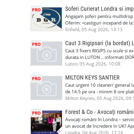
#MecanicAutoLondra #GarajAuto
Soferi Curierat Londra si imp
PRO
#AtelierAutoLondra #MecaniciRo
Angajam șoferi pentru multidrop d
#RomanianGarageRepair #Roman
Oferim: •castiguri incepand de la
#RomanianMechanic #RomanianC
pentru cei platitori de VAT si £1
Enfield, 05 Aug 2026, 13:13
#MecaniciProfesionistiLondra #
cei platitori de VAT BONUS DE P
#mecaniciautouk #mecanicautomu
status obligatoriu •varsta minima
Caut 3 Rigipsari (la bordat)
#mecanicmoldoveanlondra #vops
PRO
compania aplica pentru dumneavoas
Caut 3 fixers RIGIPS cu scule si e
•oferim: - training platit (3 zile
durata in LUTON .. informati D
nedeterminata. -full time/ part-tim
Luton, 05 Aug 2026, 10:08
detineti van) include asigurare de
masinii). Acceptam cu permis UK 
MILTON KEYS SANTIER
PRO
Enfield - Weybridge - Romford - 
Caut urgent 10 cleaner/ general l
programari la interviu apelati cu
de 14.5 pe ora - minim 8 ore platit
la Amazon. Munca este usoara, gen
Milton Keynes, 05 Aug 2026, 09:
CSCS, Share Code - NECESARE UT
SAPTAMANALA Contact: +44 7308 
Forest & Co - Avocați români
PRO
interesati
Avocați români în Londra – servici
un avocat de încredere în UK? Ap
Solicitors, indiferent că ai nevoi
Londra, 04 Aug 2026, 17:16