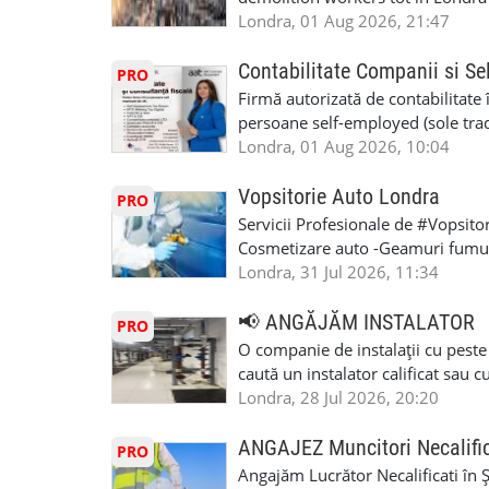
Londra, 01 Aug 2026, 21:47
Contabilitate Companii si Se
PRO
Firmă autorizată de contabilitate 
persoane self-employed (sole trade
închiriate (landlords) Serviciile 
Londra, 01 Aug 2026, 10:04
inclusiv verificare de identitate ✔
HMRC: PAYE / VAT / CIS ✔ Salariz
Vopsitorie Auto Londra
PRO
Consultanță fiscală ✔ Declarații 
Servicii Profesionale de #Vopsito
Corporation Tax ✔ Company Annu
Cosmetizare auto -Geamuri fumuri
planuri ✔ Cash-flow și previziuni
Masina la Schimb. -Reparatiile se 
Londra, 31 Jul 2026, 11:34
Scrisori de la contabil (Accountan
tot noi facem si #MOT care certifi
serviciile noastre? ✔ Suntem cont
Utilizam cele mai moderne, econom
📢 ANGĂJĂM INSTALATOR
PRO
ca tax agents ✔ Suntem înregistr
#Mecanic_Auto_Londra. #Garaj_A
O companie de instalații cu peste
Service Provider), astfel putem e
#Vopsitorie_Auto_Londra. #Ateli
caută un instalator calificat sau 
Deținem asigurare profesională ✔ 
#Romanian_Auto_Service. #Roma
Colchester și alte zone . Căutăm 
Londra, 28 Jul 2026, 20:20
Disponibilitate pentru programări
#Romanian_Auto_Repairs. #Roma
lucreze într-un mediu profesionist
07444800302 Email: info@dncuka
#Atelier_Auto_Romanesc. #Mecani
Experiența în domeniul instalații
ANGAJEZ Muncitori Necalific
PRO
Brooker Road, Waltham Abbey, 
#Geamuri_Fumurii_Colindale #m
valabil este obligatorie; 🤝 Seriozi
Angajăm Lucrător Necalificati în 
#londramecanicautomultimarca #