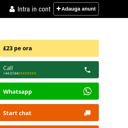
Intra in cont
Adauga
anunt
£23 pe ora
Call
+44 0744
XXXXXXXX
Whatsapp
Start chat