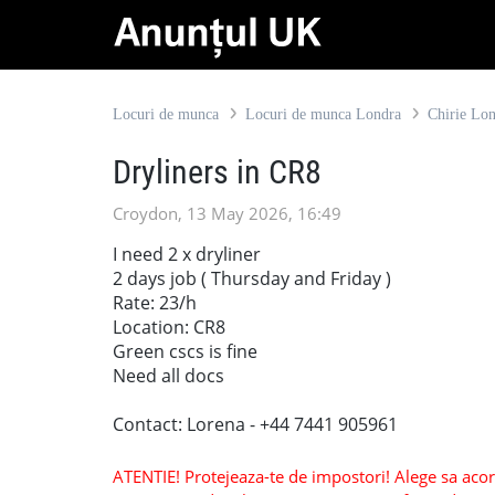
Locuri de munca
Locuri de munca Londra
Chirie Lo
Dryliners in CR8
Croydon, 13 May 2026, 16:49
I need 2 x dryliner
2 days job ( Thursday and Friday )
Rate: 23/h
Location: CR8
Green cscs is fine
Need all docs
Contact: Lorena - +44 7441 905961
ATENTIE! Protejeaza-te de impostori! Alege sa acorzi