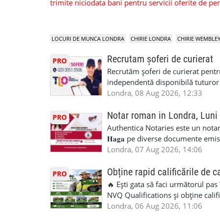
trimite niciodata bani pentru servicii oferite de 
LOCURI DE MUNCA LONDRA
CHIRIE LONDRA
CHIRIE WEMBLE
Recrutam șoferi de curierat
PRO
Recrutăm șoferi de curierat pentr
independentă disponibilă tuturor
experiența, deoarece se va asigura
Londra, 08 Aug 2026, 12:33
permis de conducere UK/UE. cazie
GBP-170,00 GBP/zi + TVA pentru p
Notar roman in Londra, Luni
PRO
performanță de 10 GBP + 1,8 GBP/z
Authentica Notaries este un notariat 
Kilometraj folosit in interes de mu
𝐇𝐚𝐠𝐚 pe diverse documente emis
perioada anului Bonus pentru mun
căsătorie) ♦ 𝐩𝐫𝐨𝐜𝐮𝐫𝐢 ♦ 𝐝𝐞𝐜𝐥𝐚𝐫𝐚
Londra, 07 Aug 2026, 14:06
deoarece nu este nevoie de CV și 
pentru minor, luare in spațiu, etc) ♦ 𝐥𝐞𝐠𝐚
diversificata si motivata Luare t
împrumut în România) ♦ 𝐭𝐫𝐚𝐝𝐮𝐜𝐞𝐫𝐢 𝐥𝐞𝐠𝐚𝐥𝐢
Obține rapid calificările de c
PRO
comunicare și un proces cuprinzăt
judiciar din România ♦Certificat 
🔥 Ești gata să faci următorul pas
management superior SMS-uri săptă
Identificari (ex.ID1) Legal, fără 
NVQ Qualifications și obține calif
așteptați pentru a fi plătit Respons
sâmbăta 🕒 Program: • Luni - Vine
Calificări recunoscute în UK ✅ Ev
Londra, 06 Aug 2026, 11:06
pachete, conducând și coborând în
Avenue, HA8 0LA, lângă stația de
asistență în limba română ✅ Potriv