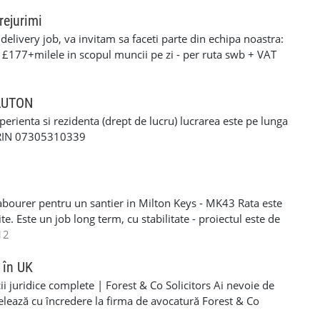
Londra #ServiceAutoLondra #VopsitorieAutoLondra
rejurimi
mani #StatieiTP #RomanianAutoService
elivery job, va invitam sa faceti parte din echipa noastra:
ianAccidentRepairs #RomanianAutoRepairs
: £177+milele in scopul muncii pe zi - per ruta swb + VAT
arRepairs #AtelierAutoRomanesc
90+milele in scopul muncii pe zi per ruta lwb + VAT pentru
FoliiGeamuriAuto #GeamuriFumuriiColindale #mecaniciuk
ERFORMANTA £10 PE ZI cerinte: •settlement/presettlement
ltimarca #serviciilondra #romanilondra
 21 de ani •1 an experienta pe permis •cazier curat -
 LUTON
itormoldoveanlondra #garajautomoldovenesc
tra •posibilitatea sa treceti un test drog si alcool
xperienta si rezidenta (drept de lucru) lucrarea este pe lunga
-£117 pe zi) - contract de munca pe o perioada
ORIN 07305310339
e - van oferit de firma contra cost( in cazul in care nu
 curier, asigurarea bunurilor din masina./ service-ul
si permis RO. Recrutam pentru urmatoarele locatii: -
Luton - Harlow - Northampton Pentru mai multe detalii si
abourer pentru un santier in Milton Keys - MK43 Rata este
 incredere la noi - 07494685033
e. Este un job long term, cu stabilitate - proiectul este de
eral labourer si cleaning. Acceptam si femei si barbati
12
R/NINO - Se lucreaza SELF EMPLOYER - PLATA
606203 - lasati-mi un mesaj pe WHATSAPP daca sunteti
 în UK
i juridice complete | Forest & Co Solicitors Ai nevoie de
elează cu încredere la firma de avocatură Forest & Co
e de asistență pentru companie sau personal. ✅ Servicii