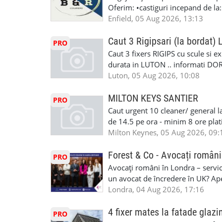
Oferim: •castiguri incepand de la
pentru cei platitori de VAT si £1
Enfield, 05 Aug 2026, 13:13
cei platitori de VAT BONUS DE P
status obligatoriu •varsta minima
Caut 3 Rigipsari (la bordat)
PRO
compania aplica pentru dumneavoas
Caut 3 fixers RIGIPS cu scule si e
•oferim: - training platit (3 zile
durata in LUTON .. informati D
nedeterminata. -full time/ part-tim
Luton, 05 Aug 2026, 10:08
detineti van) include asigurare de
masinii). Acceptam cu permis UK 
MILTON KEYS SANTIER
PRO
Enfield - Weybridge - Romford - 
Caut urgent 10 cleaner/ general l
programari la interviu apelati cu
de 14.5 pe ora - minim 8 ore platit
la Amazon. Munca este usoara, gen
Milton Keynes, 05 Aug 2026, 09:
CSCS, Share Code - NECESARE UT
SAPTAMANALA Contact: +44 7308 
Forest & Co - Avocați români
PRO
interesati
Avocați români în Londra – servici
un avocat de încredere în UK? Ap
Solicitors, indiferent că ai nevoi
Londra, 04 Aug 2026, 17:16
pentru persoane fizice: • Drept pen
familiei (divorț, custodie, partaj) 
4 fixer mates la fatade glazi
PRO