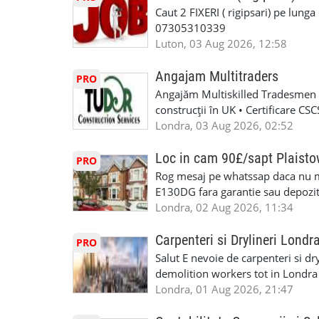
Caut 2 FIXERI ( rigipsari) pe lung
07305310339
Luton, 03 Aug 2026, 12:58
Angajam Multitraders
PRO
Angajăm Multiskilled Tradesmen (
construcții în UK • Certificare C
specializate (căutăm multitraderi)
Londra, 03 Aug 2026, 02:52
Avantaje majore: construcții interi
interioare • Permis de conducere 
Loc in cam 90£/sapt Plaist
PRO
(reprezintă un avantaj important) S
Rog mesaj pe whatssap daca nu 
performanță • £200 – £250 pe zi •
E130DG fara garantie sau depozit 
posibilități reale de avansare • Tr
fiecare pat beneficiaza de dulap s
Londra, 02 Aug 2026, 11:34
perspective de dezvoltare pe term
in toata casa -masina de spalat -us
oră pauză de masă) • Posibilitate
saptaminal fara garantie sau avan
Carpenteri si Drylineri Londr
PRO
de 1/sapt) -tel- 07440366084
Salut E nevoie de carpenteri si dr
demolition workers tot in Londr
Londra, 01 Aug 2026, 21:47