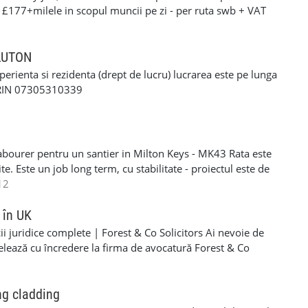
: £177+milele in scopul muncii pe zi - per ruta swb + VAT
90+milele in scopul muncii pe zi per ruta lwb + VAT pentru
ERFORMANTA £10 PE ZI cerinte: •settlement/presettlement
 21 de ani •1 an experienta pe permis •cazier curat -
 LUTON
tra •posibilitatea sa treceti un test drog si alcool
xperienta si rezidenta (drept de lucru) lucrarea este pe lunga
-£117 pe zi) - contract de munca pe o perioada
ORIN 07305310339
e - van oferit de firma contra cost( in cazul in care nu
 curier, asigurarea bunurilor din masina./ service-ul
si permis RO. Recrutam pentru urmatoarele locatii: -
Luton - Harlow - Northampton Pentru mai multe detalii si
abourer pentru un santier in Milton Keys - MK43 Rata este
 incredere la noi - 07494685033
e. Este un job long term, cu stabilitate - proiectul este de
eral labourer si cleaning. Acceptam si femei si barbati
12
R/NINO - Se lucreaza SELF EMPLOYER - PLATA
606203 - lasati-mi un mesaj pe WHATSAPP daca sunteti
 în UK
i juridice complete | Forest & Co Solicitors Ai nevoie de
elează cu încredere la firma de avocatură Forest & Co
e de asistență pentru companie sau personal. ✅ Servicii
al • Dreptul imigrației (vize, rezidență, cetățenie) • Dreptul
• Dreptul muncii • Litigii civile și soluționarea disputelor ✅
ng cladding