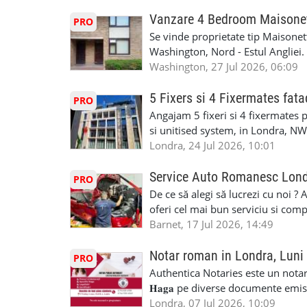
noi. Mediu de lucru organizat și d
recommendation/reference letters
contactați doar dacă sunteți o pe
responsabilitate. Disponibilitate d
Vanzare 4 Bedroom Maisone
welcoming the right candidate t
PRO
Card CSCS constituie un avantaj S
Se vinde proprietate tip Maisonett
să sunați la numărul de telefon
Washington, Nord - Estul Angliei. Pr
doua dormitoare duble, doua dorm
Washington, 27 Jul 2026, 06:09
2021) si garaj. Proprietatea are u
imediat pentru mutare. Pretul de 
5 Fixers si 4 Fixermates fat
PRO
poate fi achizitionata atat cu cas
Angajam 5 fixeri si 4 fixermates p
mortgage cumparatorul trebuie sa 
si unitised system, in Londra, N
vedea in anuntul listat pe site-u
atasat anuntului daca nu ai timp 
Londra, 24 Jul 2026, 10:01
Rightmove, dar si AICI Pentru alte 
Cerinte: - Card CSCS - Experienta 
la 07478002030 (Cand sunati vorbi
Disponibilitate pentru lucru full-t
Service Auto Romanesc Lon
PRO
domeniul vanzarilor imobiliare si
verii - Seriozitate si disponibilit
De ce să alegi să lucrezi cu noi ?
cumparare) ℹ Acest anunt a fost pu
aproximativ 9 luni, cu posibilitate
oferi cel mai bun serviciu si com
telefonic: +44 7467 838881 Banii 
alegerea ideală: Personal califica
Barnet, 17 Jul 2026, 14:49
prefera, dupa o vizita in site, la
profesioniști cu experiență și cal
lucram impreuna si daca lucrarea,
Auto. Indiferent de situație, puteț
Notar roman in Londra, Luni
PRO
dumneavoastra. Pentru aceasta lu
repara in scurt timp si eficient o
Authentica Notaries este un notariat 
fixermates - £43,000/an pentru fix
garaj auto care ofera orice tip de 
𝐇𝐚𝐠𝐚 pe diverse documente emis
productivitate si responsabilitati
Lucram cu Toate Garantiile si Asi
căsătorie) ♦ 𝐩𝐫𝐨𝐜𝐮𝐫𝐢 ♦ 𝐝𝐞𝐜𝐥𝐚𝐫𝐚
Londra, 07 Jul 2026, 10:09