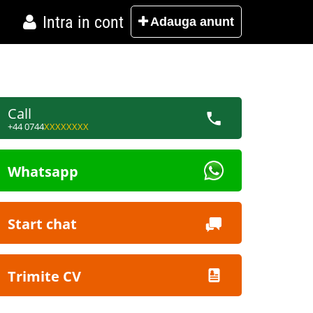
Intra in cont
Adauga
anunt
Call
+44 0744
XXXXXXXX
Whatsapp
Start chat
Trimite CV