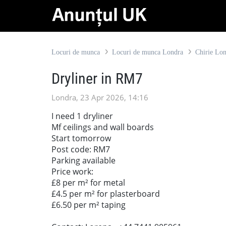
Locuri de munca
Locuri de munca Londra
Chirie Lo
Dryliner in RM7
Londra, 23 Apr 2026, 14:16
I need 1 dryliner
Mf ceilings and wall boards
Start tomorrow
Post code: RM7
Parking available
Price work:
£8 per m² for metal
£4.5 per m² for plasterboard
£6.50 per m² taping