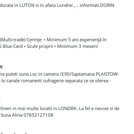
a durata in LUTON si in afara Londrei , .. informati.DORIN
Multi-trade) Cerințe: • Minimum 5 ani experiență în
SCS Blue Card • Scule proprii • Minimum 3 meserii
 – experiență solidă în mai multe domenii din construcții •
oare, roofing, tiling, carpentry, finisaje și decorațiuni
categoria B valabil • Mijloc de transport propriu
ow
e oferă: • Salariu atractiv, în funcție de experiență și
ma puteti suna Loc in camera /£90/Saptamana PLAISTOW-
 Diurnă / plată transport • Suport tehnic continuu și
tv canale romanesti sufragerie separata ce se oferea -
aininguri și cursuri de calificare • Mediu de lucru stabil cu
eparat -fiecare camera beneficiaza de frigider separat -wi-fi
en lung Program de lucru: • Luni – Vineri: 08:00 – 17:00 (1
cator -toate cheltuielile casei sunt incluse in pretul
 de lucru suplimentar în weekend (opțional)
s/plata saptaminala , (nu se face cazare/plateste mai putin
a
ylineri in mai multe locatii in LONDRA. La fel e nevoie si de
a Suna Alina 07852127108