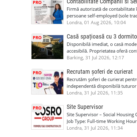
Contabilitate Companii si Se
PRO
Firmă autorizată de contabilitate 
persoane self-employed (sole trade
închiriate (landlords) Serviciile 
Londra, 01 Aug 2026, 10:04
inclusiv verificare de identitate ✔
HMRC: PAYE / VAT / CIS ✔ Salariz
Casă spațioasă cu 3 dormito
PRO
Consultanță fiscală ✔ Declarații 
Disponibilă imediat, o casă modernă
Corporation Tax ✔ Company Annu
accesibilă. Proprietatea oferă conf
planuri ✔ Cash-flow și previziuni
sau pentru persoane care caută un
Barking, 31 Jul 2026, 12:17
Scrisori de la contabil (Accountan
luminoase 3 băi Living mare și ae
serviciile noastre? ✔ Suntem cont
disponibilă Locuință recent renov
Recrutam șoferi de curierat
PRO
ca tax agents ✔ Suntem înregistr
facilități locale Condiții: preferam
Recrutăm șoferi de curierat pentr
Service Provider), astfel putem e
Disponibilă imediat Contract mini
independentă disponibilă tuturor
Deținem asigurare profesională ✔ 
£2500 Contact: Pentru vizionare 
experiența, deoarece se va asigura
Londra, 31 Jul 2026, 11:35
Disponibilitate pentru programări
07960988344 sau trimiteți mesaj
permis de conducere UK/UE. cazie
07444800302 Email: info@dncuka
GBP-170,00 GBP/zi + TVA pentru p
Site Supervisor
PRO
Brooker Road, Waltham Abbey, 
performanță de 10 GBP + 1,8 GBP/z
Site Supervisor – Social Housing
Kilometraj folosit in interes de mu
Job Type: Full-time Working Hour
perioada anului Bonus pentru mun
break) Pay Rate: £28.00 per hour
Londra, 31 Jul 2026, 11:34
deoarece nu este nevoie de CV și 
experienced and motivated Site S