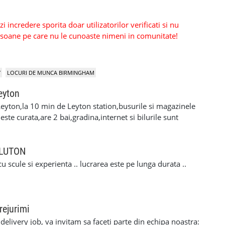
 incredere sporita doar utilizatorilor verificati si nu
persoane pe care nu le cunoaste nimeni in comunitate!
Y
LOCURI DE MUNCA BIRMINGHAM
eyton
eyton,la 10 min de Leyton station,busurile si magazinele
ste curata,are 2 bai,gradina,internet si bilurile sunt
cuplu linistit,serios si muncitor. Pentru mai multe
i la nr. de telefon 07479777579 .Ofer si rog
n LUTON
u scule si experienta .. lucrarea este pe lunga durata ..
rejurimi
elivery job, va invitam sa faceti parte din echipa noastra: