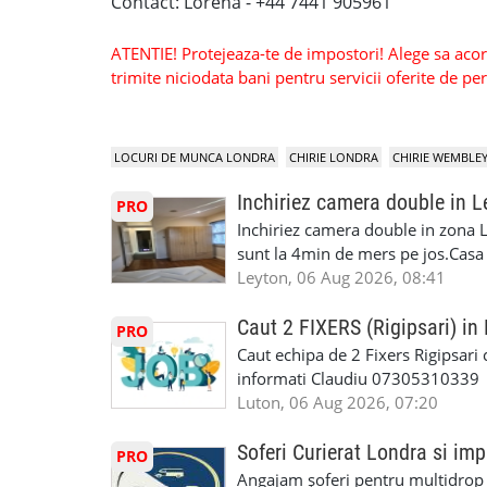
Contact: Lorena - +44 7441 905961
ATENTIE! Protejeaza-te de impostori! Alege sa acorzi
trimite niciodata bani pentru servicii oferite de 
LOCURI DE MUNCA LONDRA
CHIRIE LONDRA
CHIRIE WEMBLE
Inchiriez camera double in L
PRO
Inchiriez camera double in zona L
sunt la 4min de mers pe jos.Casa e
incluse.Cautam o persoana sau un 
Leyton, 06 Aug 2026, 08:41
informatii va rog sa ma contactat
seriozitate.Multumesc anticipat.
Caut 2 FIXERS (Rigipsari) i
PRO
Caut echipa de 2 Fixers Rigipsari c
informati Claudiu 07305310339
Luton, 06 Aug 2026, 07:20
Soferi Curierat Londra si imp
PRO
Angajam șoferi pentru multidrop d