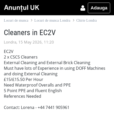
Adauga
Locuri de munca
Locuri de munca Londra
Chirie Londra
Cleaners in EC2V
Londra, 15 May 2026, 11:20
EC2V
2 x CSCS Cleaners
External Cleaning and External Brick Cleaning
Must have lots of Experience in using DOFF Machines
and doing External Cleaning
£15/£15.50 Per Hour
Need Waterproof Overalls and PPE
5 Point PPE and Fluent English
References Needed
Contact: Lorena - +44 7441 905961