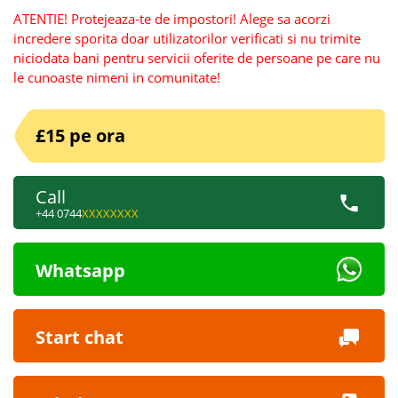
ATENTIE! Protejeaza-te de impostori! Alege sa acorzi
incredere sporita doar utilizatorilor verificati si nu trimite
niciodata bani pentru servicii oferite de persoane pe care nu
le cunoaste nimeni in comunitate!
£15 pe ora
Call
+44 0744
XXXXXXXX
Whatsapp
Start chat