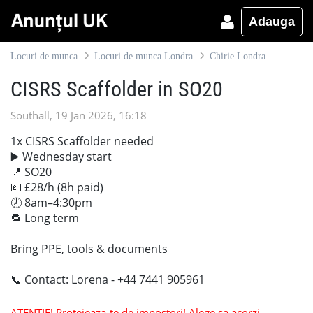
Adauga
Locuri de munca
Locuri de munca Londra
Chirie Londra
CISRS Scaffolder in SO20
Southall, 19 Jan 2026, 16:18
1x CISRS Scaffolder needed
▶️ Wednesday start
📍 SO20
💷 £28/h (8h paid)
🕗 8am–4:30pm
🔁 Long term
Bring PPE, tools & documents
📞 Contact: Lorena - +44 7441 905961
ATENTIE! Protejeaza-te de impostori! Alege sa acorzi