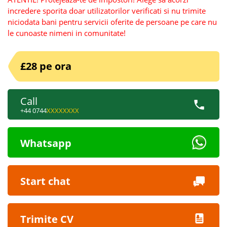
incredere sporita doar utilizatorilor verificati si nu trimite
niciodata bani pentru servicii oferite de persoane pe care nu
le cunoaste nimeni in comunitate!
£28 pe ora
Call
+44 0744
XXXXXXXX
Whatsapp
Start chat
Trimite CV