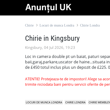
Chirie
Locuri de munca Londra
Chirie Londra
Chirie in Kingsbury
Kingsbury, 04 Jul 2026, 19:23
Loc in camera double pt un baiat, paturi sep
baii,garaj,parkare,uscator de haine...situata i
de £450 totul inclus plus un depozit de £225.
ATENTIE! Protejeaza-te de impostori! Alege sa acorzi
trimite niciodata bani pentru servicii oferite de 
LOCURI DE MUNCA LONDRA
CHIRIE LONDRA
CHIRIE WEMBLE