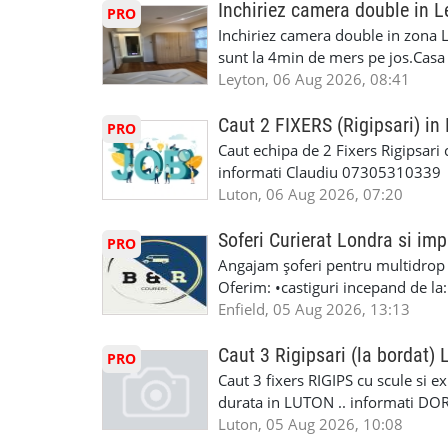
Inchiriez camera double in L
PRO
Inchiriez camera double in zona L
sunt la 4min de mers pe jos.Casa e
incluse.Cautam o persoana sau un 
Leyton, 06 Aug 2026, 08:41
informatii va rog sa ma contactat
seriozitate.Multumesc anticipat.
Caut 2 FIXERS (Rigipsari) i
PRO
Caut echipa de 2 Fixers Rigipsari c
informati Claudiu 07305310339
Luton, 06 Aug 2026, 07:20
Soferi Curierat Londra si imp
PRO
Angajam șoferi pentru multidrop d
Oferim: •castiguri incepand de la
pentru cei platitori de VAT si £1
Enfield, 05 Aug 2026, 13:13
cei platitori de VAT BONUS DE P
status obligatoriu •varsta minima
Caut 3 Rigipsari (la bordat)
PRO
compania aplica pentru dumneavoas
Caut 3 fixers RIGIPS cu scule si e
•oferim: - training platit (3 zile
durata in LUTON .. informati D
nedeterminata. -full time/ part-tim
Luton, 05 Aug 2026, 10:08
detineti van) include asigurare de