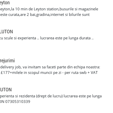
eyton
eyton,la 10 min de Leyton station,busurile si magazinele
ste curata,are 2 bai,gradina,internet si bilurile sunt
cuplu linistit,serios si muncitor. Pentru mai multe
i la nr. de telefon 07479777579 .Ofer si rog
n LUTON
u scule si experienta .. lucrarea este pe lunga durata ..
rejurimi
elivery job, va invitam sa faceti parte din echipa noastra:
: £177+milele in scopul muncii pe zi - per ruta swb + VAT
90+milele in scopul muncii pe zi per ruta lwb + VAT pentru
ERFORMANTA £10 PE ZI cerinte: •settlement/presettlement
 21 de ani •1 an experienta pe permis •cazier curat -
 LUTON
tra •posibilitatea sa treceti un test drog si alcool
xperienta si rezidenta (drept de lucru) lucrarea este pe lunga
-£117 pe zi) - contract de munca pe o perioada
ORIN 07305310339
e - van oferit de firma contra cost( in cazul in care nu
 curier, asigurarea bunurilor din masina./ service-ul