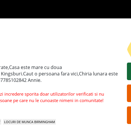
arate,Casa este mare cu doua
n Kingsburi.Caut o persoana fara vici,Chiria lunara este
 07785102842 Annie.
 incredere sporita doar utilizatorilor verificati si nu
persoane pe care nu le cunoaste nimeni in comunitate!
Y
LOCURI DE MUNCA BIRMINGHAM