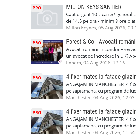
masinii). Acceptam cu permis UK 
MILTON KEYS SANTIER
PRO
Enfield - Weybridge - Romford - 
Caut urgent 10 cleaner/ general l
programari la interviu apelati cu
de 14.5 pe ora - minim 8 ore platit
la Amazon. Munca este usoara, gen
Milton Keynes, 05 Aug 2026, 09:
CSCS, Share Code - NECESARE UT
SAPTAMANALA Contact: +44 7308 
Forest & Co - Avocați români
PRO
interesati
Avocați români în Londra – servici
un avocat de încredere în UK? Ap
Solicitors, indiferent că ai nevoi
Londra, 04 Aug 2026, 17:16
pentru persoane fizice: • Drept pen
familiei (divorț, custodie, partaj) 
4 fixer mates la fatade glazi
PRO
Servicii pentru companii: • Drept
ANGAJAM IN MANCHESTER: 4 fixe
• Imigrație pentru afaceri și sponso
pe saptamana, cu program de lucru
soluționarea disputelor 💡 De ce 
in perioada urmatoare. Cerinte: exp
Manchester, 04 Aug 2026, 12:03
✔ Comunicare clară și suport în 
curtain walling, cladding sau mon
standard ✔ Confidențialitate tot
Tariful se discuta direct, in funct
4 fixer mates la fatade glazi
PRO
790 689 Email: enquiries@fcos.co
discutie este simpla: cine esti, de 
ANGAJAM IN MANCHESTER: 4 fixe
www.fcos.co.uk 👉 Programează o c
Prioritate au oamenii din Manches
pe saptamana, cu program de lucru
carora li se termina proiectul sa
in perioada urmatoare. Cerinte: exp
Manchester, 04 Aug 2026, 11:54