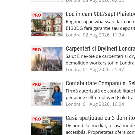
specializate (căutăm multitraderi)
Londra, 03 Aug 2026, 02:52
Avantaje majore: construcții interi
interioare • Permis de conducere 
Loc in cam 90£/sapt Plaist
PRO
(reprezintă un avantaj important) S
Rog mesaj pe whatssap daca nu 
performanță • £200 – £250 pe zi •
E130DG fara garantie sau depozit 
posibilități reale de avansare • Tr
fiecare pat beneficiaza de dulap s
Londra, 02 Aug 2026, 11:34
perspective de dezvoltare pe term
in toata casa -masina de spalat -us
oră pauză de masă) • Posibilitate
saptaminal fara garantie sau avan
Carpenteri si Drylineri Londr
PRO
de 1/sapt) -tel- 07440366084
Salut E nevoie de carpenteri si dr
demolition workers tot in Londr
Londra, 01 Aug 2026, 21:47
Contabilitate Companii si Se
PRO
Firmă autorizată de contabilitate 
persoane self-employed (sole trade
închiriate (landlords) Serviciile 
Londra, 01 Aug 2026, 10:04
inclusiv verificare de identitate ✔
HMRC: PAYE / VAT / CIS ✔ Salariz
Casă spațioasă cu 3 dormito
PRO
Consultanță fiscală ✔ Declarații 
Disponibilă imediat, o casă modernă
Corporation Tax ✔ Company Annu
accesibilă. Proprietatea oferă conf