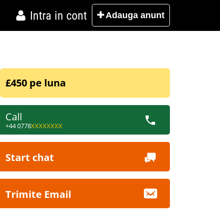
Intra in cont
Adauga
anunt
£450 pe luna
Call
+44 0778
XXXXXXXX
Start chat
Trimite Email