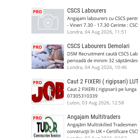
contactati doar daca sunteti inter
curtain walling, cladding sau mon
oferta pe care sa o folositi la neg
Tariful se discuta direct, in funct
CSCS Labourers
PRO
WhatsApp: +44 7467 838 881 Daca
discutie este simpla: cine esti, de 
Angajam labourers cu CSCS pentru
numele, experienta si data la care
Prioritate au oamenii din Manches
- Vineri 7.30 - 17.30 Cerinte : C
https://forms.gle/BswkNeJGjpuFT7
carora li se termina proiectul sa
Londra, 04 Aug 2026, 11:51
T&D GLAZING AND INSTALLATIO
contactati doar daca sunteti inter
oferta pe care sa o folositi la neg
CSCS Labourers Demolari
PRO
WhatsApp: +44 7467 838 881 Daca
DSM Recruitment caută CSCS Labou
numele, experienta si data la car
perioadă de minim 32 săptămâni . D
link-ul de jos. Sanatate si mult
oferă ore suplimentare și posibil
Londra, 04 Aug 2026, 10:46
INSTALLATION LIMITED
munca în Marea Britanie. Experie
informații, contactați-ne la: 📞
Caut 2 FIXERI ( rigipsari) L
PRO
Caut 2 FIXERI ( rigipsari) pe lung
07305310339
Luton, 03 Aug 2026, 12:58
Angajam Multitraders
PRO
Angajăm Multiskilled Tradesmen (
construcții în UK • Certificare C