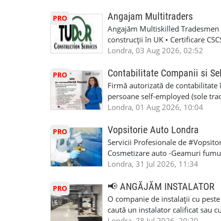
Angajam Multitraders
PRO
Angajăm Multiskilled Tradesmen (
construcții în UK • Certificare C
specializate (căutăm multitraderi)
Londra, 03 Aug 2026, 02:52
Avantaje majore: construcții interi
interioare • Permis de conducere 
Contabilitate Companii si Se
PRO
(reprezintă un avantaj important) S
Firmă autorizată de contabilitate 
performanță • £200 – £250 pe zi •
persoane self-employed (sole trade
posibilități reale de avansare • Tr
închiriate (landlords) Serviciile 
Londra, 01 Aug 2026, 10:04
perspective de dezvoltare pe term
inclusiv verificare de identitate ✔
oră pauză de masă) • Posibilitate
HMRC: PAYE / VAT / CIS ✔ Salariz
Vopsitorie Auto Londra
PRO
Consultanță fiscală ✔ Declarații 
Servicii Profesionale de #Vopsito
Corporation Tax ✔ Company Annu
Cosmetizare auto -Geamuri fumuri
planuri ✔ Cash-flow și previziuni
Masina la Schimb. -Reparatiile se 
Londra, 31 Jul 2026, 11:34
Scrisori de la contabil (Accountan
tot noi facem si #MOT care certifi
serviciile noastre? ✔ Suntem cont
Utilizam cele mai moderne, econom
📢 ANGĂJĂM INSTALATOR
PRO
ca tax agents ✔ Suntem înregistr
#Mecanic_Auto_Londra. #Garaj_A
O companie de instalații cu peste
Service Provider), astfel putem e
#Vopsitorie_Auto_Londra. #Ateli
caută un instalator calificat sau 
Deținem asigurare profesională ✔ 
#Romanian_Auto_Service. #Roma
Colchester și alte zone . Căutăm 
Londra, 28 Jul 2026, 20:20