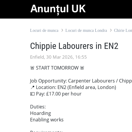
Locuri de munca
Locuri de munca Londra
Chirie Lo
Chippie Labourers in EN2
Enfield, 30 Mar 2026, 16:55
🚨 START TOMORROW 🚨
Job Opportunity: Carpenter Labourers / Chippi
📍 Location: EN2 (Enfield area, London)
💷 Pay: £17.00 per hour
Duties:
Hoarding
Enabling works