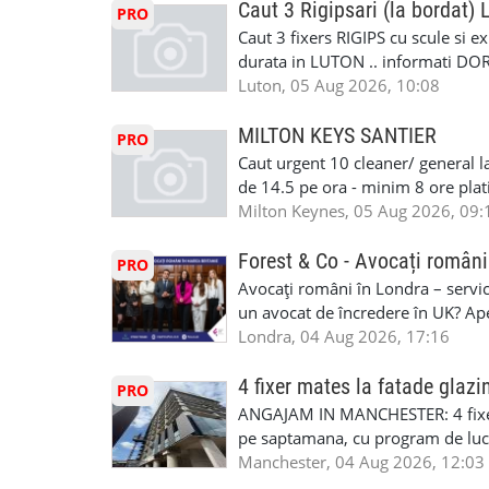
status obligatoriu •varsta minima
Caut 3 Rigipsari (la bordat)
#mecanicmoldoveanlondra #vops
PRO
compania aplica pentru dumneavoas
Caut 3 fixers RIGIPS cu scule si e
•oferim: - training platit (3 zile
durata in LUTON .. informati D
nedeterminata. -full time/ part-tim
Luton, 05 Aug 2026, 10:08
detineti van) include asigurare de
masinii). Acceptam cu permis UK 
MILTON KEYS SANTIER
PRO
Enfield - Weybridge - Romford - 
Caut urgent 10 cleaner/ general l
programari la interviu apelati cu
de 14.5 pe ora - minim 8 ore platit
la Amazon. Munca este usoara, gen
Milton Keynes, 05 Aug 2026, 09:
CSCS, Share Code - NECESARE UT
SAPTAMANALA Contact: +44 7308 
Forest & Co - Avocați români
PRO
interesati
Avocați români în Londra – servici
un avocat de încredere în UK? Ap
Solicitors, indiferent că ai nevoi
Londra, 04 Aug 2026, 17:16
pentru persoane fizice: • Drept pen
familiei (divorț, custodie, partaj) 
4 fixer mates la fatade glazi
PRO
Servicii pentru companii: • Drept
ANGAJAM IN MANCHESTER: 4 fixe
• Imigrație pentru afaceri și sponso
pe saptamana, cu program de lucru
soluționarea disputelor 💡 De ce 
in perioada urmatoare. Cerinte: exp
Manchester, 04 Aug 2026, 12:03
✔ Comunicare clară și suport în 
curtain walling, cladding sau mon