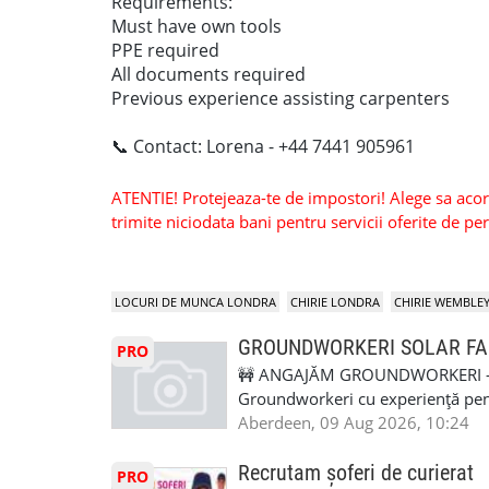
Requirements:
Must have own tools
PPE required
All documents required
Previous experience assisting carpenters
📞 Contact: Lorena - +44 7441 905961
ATENTIE! Protejeaza-te de impostori! Alege sa acorzi
trimite niciodata bani pentru servicii oferite de 
LOCURI DE MUNCA LONDRA
CHIRIE LONDRA
CHIRIE WEMBLE
GROUNDWORKERI SOLAR F
PRO
🚧 ANGAJĂM GROUNDWORKERI – 
Groundworkeri cu experiență pentr
Aberdeen, Scoția. 📍 Locație: Aber
Aberdeen, 09 Aug 2026, 10:24
posibilitate de continuitate pe alt
🏠 Cazare asigurată 🚐 Transport 
Recrutam șoferi de curierat
PRO