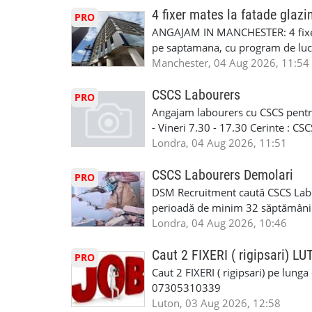
standard ✔ Confidențialitate tot
Tariful se discuta direct, in funct
4 fixer mates la fatade glazi
PRO
790 689 Email: enquiries@fcos.co
discutie este simpla: cine esti, de 
ANGAJAM IN MANCHESTER: 4 fixe
www.fcos.co.uk 👉 Programează o c
Prioritate au oamenii din Manches
pe saptamana, cu program de lucru
carora li se termina proiectul sa
in perioada urmatoare. Cerinte: exp
Manchester, 04 Aug 2026, 11:54
contactati doar daca sunteti inter
curtain walling, cladding sau mon
oferta pe care sa o folositi la neg
Tariful se discuta direct, in funct
CSCS Labourers
PRO
WhatsApp: +44 7467 838 881 Daca
discutie este simpla: cine esti, de 
Angajam labourers cu CSCS pentru
numele, experienta si data la care
Prioritate au oamenii din Manches
- Vineri 7.30 - 17.30 Cerinte : C
https://forms.gle/BswkNeJGjpuFT7
carora li se termina proiectul sa
Londra, 04 Aug 2026, 11:51
T&D GLAZING AND INSTALLATIO
contactati doar daca sunteti inter
oferta pe care sa o folositi la neg
CSCS Labourers Demolari
PRO
WhatsApp: +44 7467 838 881 Daca
DSM Recruitment caută CSCS Labou
numele, experienta si data la car
perioadă de minim 32 săptămâni . D
link-ul de jos. Sanatate si mult
oferă ore suplimentare și posibil
Londra, 04 Aug 2026, 10:46
INSTALLATION LIMITED
munca în Marea Britanie. Experie
informații, contactați-ne la: 📞
Caut 2 FIXERI ( rigipsari) L
PRO
Caut 2 FIXERI ( rigipsari) pe lung
07305310339
Luton, 03 Aug 2026, 12:58