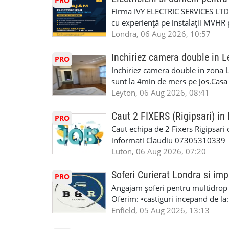
PRO
diversitatea și toate contractele vo
te astăzi. Construiește-ți viitorul 
repara in scurt timp si eficient o
Firma IVY ELECTRIC SERVICES LTD 
de locuri de muncă: cu normă în
garaj auto care ofera orice tip de 
cu experiență pe instalații MVHR 
multe detalii la 020 3051 0506
Lucram cu Toate Garantiile si Asi
obligatorii: 🔹 Full PPE (echipam
Londra, 06 Aug 2026, 10:57
Dumneavoastră, suntem TVA Înreg
Experiență în domeniu Ce oferim: 
iTP/MOT Masini Mici si Vanuri Inal
lucru constant ✅ Echipă serioasă,
Inchiriez camera double in L
PRO
Accident Management, Preluam Ca
detalii și programare, trimiteți me
Inchiriez camera double in zona L
Masina la Schimb. ✅ Distributii 
sunt la 4min de mers pe jos.Casa e
Geometrie Profesionala Roti Las
incluse.Cautam o persoana sau un 
Leyton, 06 Aug 2026, 08:41
Explicatii. ✅ Suntem foarte buni 
informatii va rog sa ma contactat
Reparam orice tip de masina elect
seriozitate.Multumesc anticipat.
Caut 2 FIXERS (Rigipsari) i
PRO
Masina de Drum Lung. ✅ Schimbat
Caut echipa de 2 Fixers Rigipsari c
Detailing Auto Interior/Exterior
informati Claudiu 07305310339
WhatsApp Text https://wa.link/ca
Luton, 06 Aug 2026, 07:20
6HB www.mecaniciautolondra.u
#MecanicAutoLondra #GarajAuto
Soferi Curierat Londra si imp
PRO
#AtelierAutoLondra #MecaniciRo
Angajam șoferi pentru multidrop d
#RomanianGarageRepair #Roman
Oferim: •castiguri incepand de la
#RomanianMechanic #RomanianC
pentru cei platitori de VAT si £1
Enfield, 05 Aug 2026, 13:13
#MecaniciProfesionistiLondra #
cei platitori de VAT BONUS DE P
#mecaniciautouk #mecanicautomu