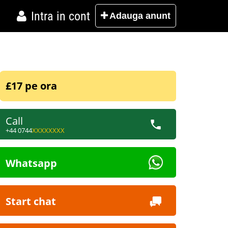
Intra in cont
Adauga
anunt
£17 pe ora
Call
+44 0744
XXXXXXXX
Whatsapp
Start chat