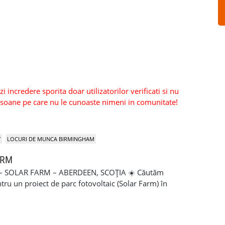
 incredere sporita doar utilizatorilor verificati si nu
persoane pe care nu le cunoaste nimeni in comunitate!
Y
LOCURI DE MUNCA BIRMINGHAM
ARM
SOLAR FARM – ABERDEEN, SCOȚIA ☀️ Căutăm
u un proiect de parc fotovoltaic (Solar Farm) în
deen, Scoția 📅 Durata proiectului: aproximativ 5 luni, cu
e proiecte 🏢 Firmă serioasă, cu peste 10 ani de activitate
asigurat ⏰ Program: 07:00 – 17:00 💷 10 ore plătite pe zi