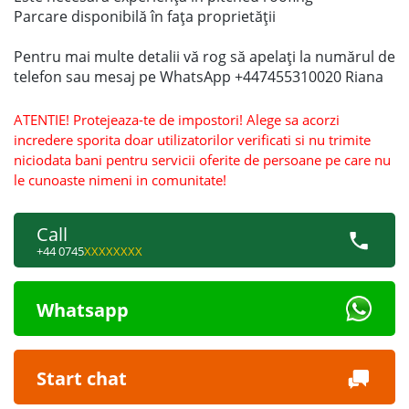
Parcare disponibilă în fața proprietății
Pentru mai multe detalii vă rog să apelați la numărul de
telefon sau mesaj pe WhatsApp +447455310020 Riana
ATENTIE! Protejeaza-te de impostori! Alege sa acorzi
incredere sporita doar utilizatorilor verificati si nu trimite
niciodata bani pentru servicii oferite de persoane pe care nu
le cunoaste nimeni in comunitate!
Call
+44 0745
XXXXXXXX
Whatsapp
Start chat