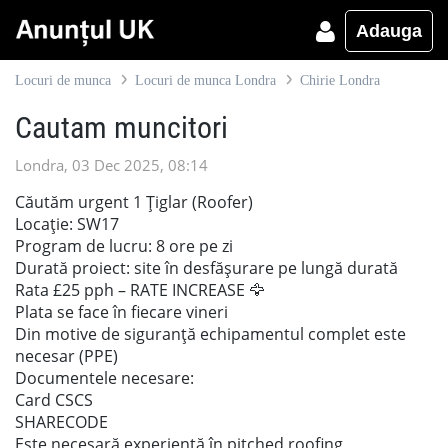
Adauga
Locuri de munca
Locuri de munca Londra
Chirie Londra
Cautam muncitori
Londra, 03 Dec 2025, 08:14
Căutăm urgent 1 Țiglar (Roofer)
Locație: SW17
Program de lucru: 8 ore pe zi
Durată proiect: site în desfășurare pe lungă durată
Rata £25 pph – RATE INCREASE 🦅
Plata se face în fiecare vineri
Din motive de siguranță echipamentul complet este
necesar (PPE)
Documentele necesare:
Card CSCS
SHARECODE
Este necesară experiență în pitched roofing