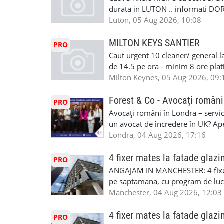
•oferim: - training platit (3 zile
durata in LUTON .. informati D
nedeterminata. -full time/ part-tim
Luton, 05 Aug 2026, 10:08
detineti van) include asigurare de
masinii). Acceptam cu permis UK 
MILTON KEYS SANTIER
PRO
Enfield - Weybridge - Romford - 
Caut urgent 10 cleaner/ general l
programari la interviu apelati cu
de 14.5 pe ora - minim 8 ore platit
la Amazon. Munca este usoara, gen
Milton Keynes, 05 Aug 2026, 09:
CSCS, Share Code - NECESARE UT
SAPTAMANALA Contact: +44 7308 
Forest & Co - Avocați români
PRO
interesati
Avocați români în Londra – servici
un avocat de încredere în UK? Ap
Solicitors, indiferent că ai nevoi
Londra, 04 Aug 2026, 17:16
pentru persoane fizice: • Drept pen
familiei (divorț, custodie, partaj) 
4 fixer mates la fatade glazi
PRO
Servicii pentru companii: • Drept
ANGAJAM IN MANCHESTER: 4 fixe
• Imigrație pentru afaceri și sponso
pe saptamana, cu program de lucru
soluționarea disputelor 💡 De ce 
in perioada urmatoare. Cerinte: exp
Manchester, 04 Aug 2026, 12:03
✔ Comunicare clară și suport în 
curtain walling, cladding sau mon
standard ✔ Confidențialitate tot
Tariful se discuta direct, in funct
4 fixer mates la fatade glazi
PRO
790 689 Email: enquiries@fcos.co