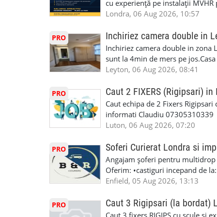
garaj auto care ofera orice tip de 
cu experiență pe instalații MVHR 
multe detalii la 020 3051 0506
Lucram cu Toate Garantiile si Asi
obligatorii: 🔹 Full PPE (echipam
Londra, 06 Aug 2026, 10:57
Dumneavoastră, suntem TVA Înreg
Experiență în domeniu Ce oferim: 
iTP/MOT Masini Mici si Vanuri Inal
lucru constant ✅ Echipă serioasă,
Inchiriez camera double in L
PRO
Accident Management, Preluam Ca
detalii și programare, trimiteți me
Inchiriez camera double in zona L
Masina la Schimb. ✅ Distributii 
sunt la 4min de mers pe jos.Casa e
Geometrie Profesionala Roti Las
incluse.Cautam o persoana sau un 
Leyton, 06 Aug 2026, 08:41
Explicatii. ✅ Suntem foarte buni 
informatii va rog sa ma contactat
Reparam orice tip de masina elect
seriozitate.Multumesc anticipat.
Caut 2 FIXERS (Rigipsari) i
PRO
Masina de Drum Lung. ✅ Schimbat
Caut echipa de 2 Fixers Rigipsari c
Detailing Auto Interior/Exterior
informati Claudiu 07305310339
WhatsApp Text https://wa.link/ca
Luton, 06 Aug 2026, 07:20
6HB www.mecaniciautolondra.u
#MecanicAutoLondra #GarajAuto
Soferi Curierat Londra si imp
PRO
#AtelierAutoLondra #MecaniciRo
Angajam șoferi pentru multidrop d
#RomanianGarageRepair #Roman
Oferim: •castiguri incepand de la
#RomanianMechanic #RomanianC
pentru cei platitori de VAT si £1
Enfield, 05 Aug 2026, 13:13
#MecaniciProfesionistiLondra #
cei platitori de VAT BONUS DE P
#mecaniciautouk #mecanicautomu
status obligatoriu •varsta minima
Caut 3 Rigipsari (la bordat)
#mecanicmoldoveanlondra #vops
PRO
compania aplica pentru dumneavoas
Caut 3 fixers RIGIPS cu scule si e