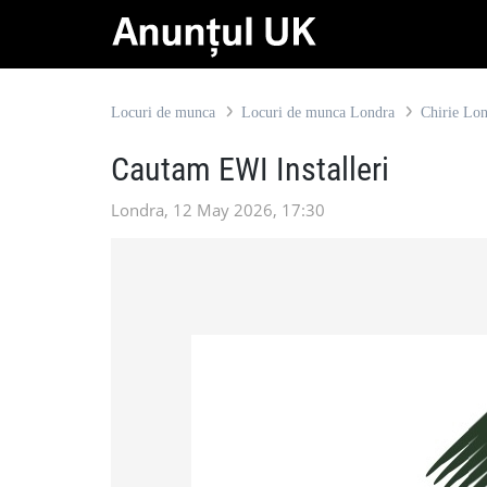
Locuri de munca
Locuri de munca Londra
Chirie Lo
Cautam EWI Installeri
Londra, 12 May 2026, 17:30