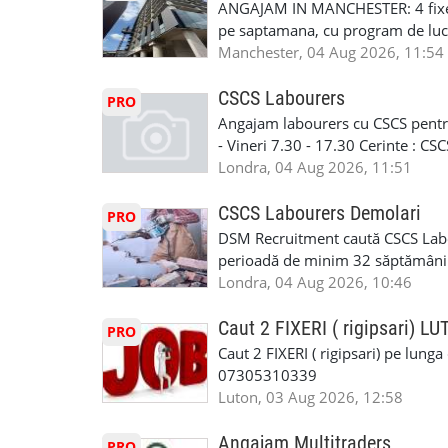
discutie este simpla: cine esti, de 
ANGAJAM IN MANCHESTER: 4 fixe
www.fcos.co.uk 👉 Programează o c
Prioritate au oamenii din Manches
pe saptamana, cu program de lucru
carora li se termina proiectul sa
in perioada urmatoare. Cerinte: exp
Manchester, 04 Aug 2026, 11:54
contactati doar daca sunteti inter
curtain walling, cladding sau mon
oferta pe care sa o folositi la neg
Tariful se discuta direct, in funct
CSCS Labourers
PRO
WhatsApp: +44 7467 838 881 Daca
discutie este simpla: cine esti, de 
Angajam labourers cu CSCS pentru
numele, experienta si data la care
Prioritate au oamenii din Manches
- Vineri 7.30 - 17.30 Cerinte : C
https://forms.gle/BswkNeJGjpuFT7
carora li se termina proiectul sa
Londra, 04 Aug 2026, 11:51
T&D GLAZING AND INSTALLATIO
contactati doar daca sunteti inter
oferta pe care sa o folositi la neg
CSCS Labourers Demolari
PRO
WhatsApp: +44 7467 838 881 Daca
DSM Recruitment caută CSCS Labou
numele, experienta si data la car
perioadă de minim 32 săptămâni . D
link-ul de jos. Sanatate si mult
oferă ore suplimentare și posibil
Londra, 04 Aug 2026, 10:46
INSTALLATION LIMITED
munca în Marea Britanie. Experie
informații, contactați-ne la: 📞
Caut 2 FIXERI ( rigipsari) L
PRO
Caut 2 FIXERI ( rigipsari) pe lung
07305310339
Luton, 03 Aug 2026, 12:58
Angajam Multitraders
PRO