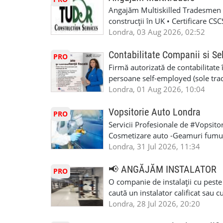
Angajăm Multiskilled Tradesmen (
construcții în UK • Certificare C
specializate (căutăm multitraderi)
Londra, 03 Aug 2026, 02:52
Avantaje majore: construcții interi
interioare • Permis de conducere 
Contabilitate Companii si Se
PRO
(reprezintă un avantaj important) S
Firmă autorizată de contabilitate 
performanță • £200 – £250 pe zi •
persoane self-employed (sole trade
posibilități reale de avansare • Tr
închiriate (landlords) Serviciile 
Londra, 01 Aug 2026, 10:04
perspective de dezvoltare pe term
inclusiv verificare de identitate ✔
oră pauză de masă) • Posibilitate
HMRC: PAYE / VAT / CIS ✔ Salariz
Vopsitorie Auto Londra
PRO
Consultanță fiscală ✔ Declarații 
Servicii Profesionale de #Vopsito
Corporation Tax ✔ Company Annu
Cosmetizare auto -Geamuri fumuri
planuri ✔ Cash-flow și previziuni
Masina la Schimb. -Reparatiile se 
Londra, 31 Jul 2026, 11:34
Scrisori de la contabil (Accountan
tot noi facem si #MOT care certifi
serviciile noastre? ✔ Suntem cont
Utilizam cele mai moderne, econom
📢 ANGĂJĂM INSTALATOR
PRO
ca tax agents ✔ Suntem înregistr
#Mecanic_Auto_Londra. #Garaj_A
O companie de instalații cu peste
Service Provider), astfel putem e
#Vopsitorie_Auto_Londra. #Ateli
caută un instalator calificat sau 
Deținem asigurare profesională ✔ 
#Romanian_Auto_Service. #Roma
Colchester și alte zone . Căutăm 
Londra, 28 Jul 2026, 20:20
Disponibilitate pentru programări
#Romanian_Auto_Repairs. #Roma
lucreze într-un mediu profesionist
07444800302 Email: info@dncuka