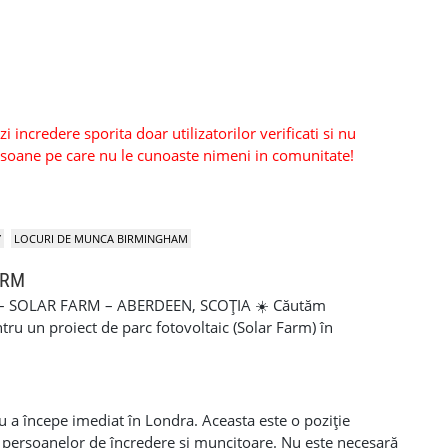
 incredere sporita doar utilizatorilor verificati si nu
persoane pe care nu le cunoaste nimeni in comunitate!
Y
LOCURI DE MUNCA BIRMINGHAM
ARM
SOLAR FARM – ABERDEEN, SCOȚIA ☀️ Căutăm
u un proiect de parc fotovoltaic (Solar Farm) în
deen, Scoția 📅 Durata proiectului: aproximativ 5 luni, cu
e proiecte 🏢 Firmă serioasă, cu peste 10 ani de activitate
asigurat ⏰ Program: 07:00 – 17:00 💷 10 ore plătite pe zi
tită 🦺 În fiecare dimineață: Short Briefing / Safety
u a începe imediat în Londra. Aceasta este o poziție
e 💰 Salariu negociabil, în funcție de experiență, calificări
 persoanelor de încredere și muncitoare. Nu este necesară