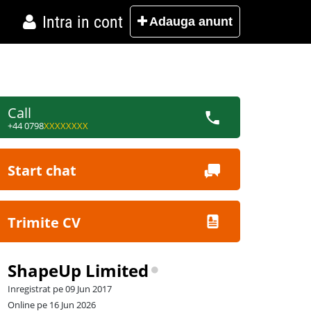
Intra in cont
Adauga
anunt
Call
+44 0798
XXXXXXXX
Start chat
Trimite CV
ShapeUp Limited
Inregistrat pe 09 Jun 2017
Online pe 16 Jun 2026