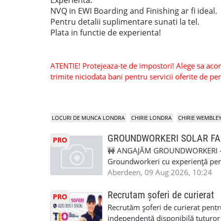
Experienta.
NVQ in EWI Boarding and Finishing ar fi ideal.
Pentru detalii suplimentare sunati la tel.
Plata in functie de experienta!
ATENTIE! Protejeaza-te de impostori! Alege sa acorzi
trimite niciodata bani pentru servicii oferite de 
LOCURI DE MUNCA LONDRA
CHIRIE LONDRA
CHIRIE WEMBLE
GROUNDWORKERI SOLAR F
PRO
🚧 ANGAJĂM GROUNDWORKERI – 
Groundworkeri cu experiență pentr
Aberdeen, Scoția. 📍 Locație: Aber
Aberdeen, 09 Aug 2026, 10:24
posibilitate de continuitate pe alt
🏠 Cazare asigurată 🚐 Transport 
Recrutam șoferi de curierat
PRO
🍽️ Pauză de masă: 30 minute – plă
Recrutăm șoferi de curierat pentr
Briefing – aproximativ 15–30 minut
independentă disponibilă tuturor