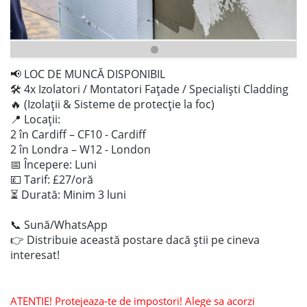
📢 LOC DE MUNCĂ DISPONIBIL
🛠️ 4x Izolatori / Montatori Fațade / Specialiști Cladding
🔥 (Izolații & Sisteme de protecție la foc)
📍 Locații:
2 în Cardiff – CF10 - Cardiff
2 în Londra – W12 - London
📅 Începere: Luni
💷 Tarif: £27/oră
⏳ Durată: Minim 3 luni
📞 Sună/WhatsApp
👉 Distribuie această postare dacă știi pe cineva
interesat!
ATENTIE! Protejeaza-te de impostori! Alege sa acorzi