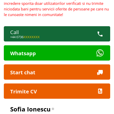
incredere sporita doar utilizatorilor verificati si nu trimite
niciodata bani pentru servicii oferite de persoane pe care nu
le cunoaste nimeni in comunitate!
Call
+44 0736
XXXXXXXX
Whatsapp
Start chat
Trimite CV
Sofia Ionescu