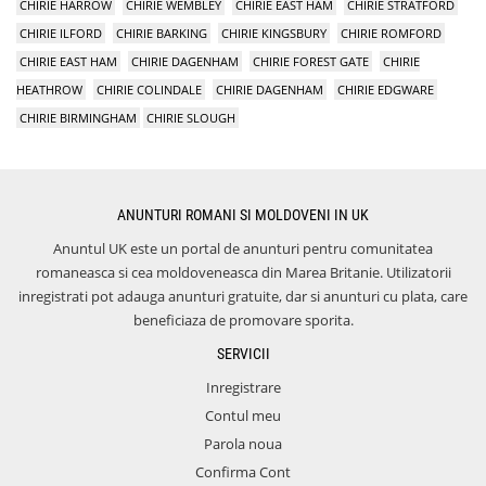
CHIRIE HARROW
CHIRIE WEMBLEY
CHIRIE EAST HAM
CHIRIE STRATFORD
CHIRIE ILFORD
CHIRIE BARKING
CHIRIE KINGSBURY
CHIRIE ROMFORD
CHIRIE EAST HAM
CHIRIE DAGENHAM
CHIRIE FOREST GATE
CHIRIE
HEATHROW
CHIRIE COLINDALE
CHIRIE DAGENHAM
CHIRIE EDGWARE
CHIRIE BIRMINGHAM
CHIRIE SLOUGH
ANUNTURI ROMANI SI MOLDOVENI IN UK
Anuntul UK este un portal de anunturi pentru comunitatea
romaneasca si cea moldoveneasca din Marea Britanie. Utilizatorii
inregistrati pot adauga anunturi gratuite, dar si anunturi cu plata, care
beneficiaza de promovare sporita.
SERVICII
Inregistrare
Contul meu
Parola noua
Confirma Cont