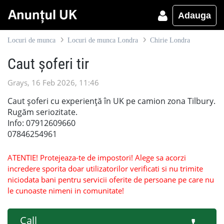
Adauga
Locuri de munca
Locuri de munca Londra
Chirie Londra
Caut șoferi tir
Grays, 16 Feb 2026, 11:46
Caut șoferi cu experiență în UK pe camion zona Tilbury.
Rugăm seriozitate.
Info: 07912609660
07846254961
ATENTIE! Protejeaza-te de impostori! Alege sa acorzi
incredere sporita doar utilizatorilor verificati si nu trimite
niciodata bani pentru servicii oferite de persoane pe care nu
le cunoaste nimeni in comunitate!
Call