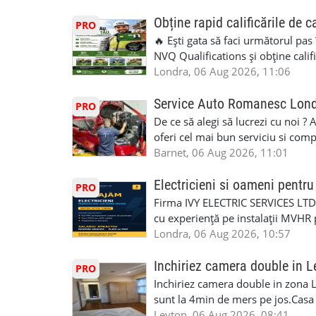
Obține rapid calificările de c
PRO
🔥 Ești gata să faci următorul pas
NVQ Qualifications și obține calif
Calificări recunoscute în UK ✅ Ev
Londra, 06 Aug 2026, 11:06
asistență în limba română ✅ Potriv
competențele 👷 Indiferent dacă luc
Service Auto Romanesc Lon
PRO
oficială, noi te ajutăm să alegi var
De ce să alegi să lucrezi cu noi ?
complicații. 💥 Suport real de la î
oferi cel mai bun serviciu si com
noi oportunități de muncă și de 
alegerea ideală: Personal califica
Barnet, 06 Aug 2026, 11:01
(WhatsApp) 📱 07846 715500 📍 
profesioniști cu experiență și cal
6RR 🚀 CSCS Colindale – GQA & NVQ 
Auto. Indiferent de situație, puteț
Electricieni si oameni pent
PRO
te astăzi. Construiește-ți viitorul 
repara in scurt timp si eficient o
Firma IVY ELECTRIC SERVICES LTD 
garaj auto care ofera orice tip de 
cu experiență pe instalații MVHR 
Lucram cu Toate Garantiile si Asi
obligatorii: 🔹 Full PPE (echipam
Londra, 06 Aug 2026, 10:57
Dumneavoastră, suntem TVA Înreg
Experiență în domeniu Ce oferim: 
iTP/MOT Masini Mici si Vanuri Inal
lucru constant ✅ Echipă serioasă,
Inchiriez camera double in L
PRO
Accident Management, Preluam Ca
detalii și programare, trimiteți me
Inchiriez camera double in zona L
Masina la Schimb. ✅ Distributii 
sunt la 4min de mers pe jos.Casa e
Geometrie Profesionala Roti Las
incluse.Cautam o persoana sau un 
Leyton, 06 Aug 2026, 08:41