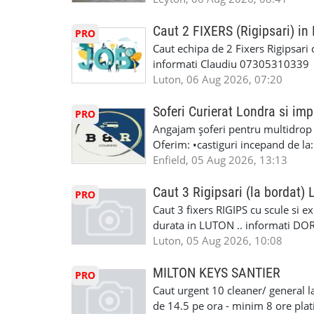
Explicatii. ✅ Suntem foarte buni 
informatii va rog sa ma contactat
Reparam orice tip de masina elect
seriozitate.Multumesc anticipat.
Caut 2 FIXERS (Rigipsari) i
PRO
Masina de Drum Lung. ✅ Schimbat
Caut echipa de 2 Fixers Rigipsari c
Detailing Auto Interior/Exterior
informati Claudiu 07305310339
WhatsApp Text https://wa.link/ca
Luton, 06 Aug 2026, 07:20
6HB www.mecaniciautolondra.u
#MecanicAutoLondra #GarajAuto
Soferi Curierat Londra si imp
PRO
#AtelierAutoLondra #MecaniciRo
Angajam șoferi pentru multidrop d
#RomanianGarageRepair #Roman
Oferim: •castiguri incepand de la
#RomanianMechanic #RomanianC
pentru cei platitori de VAT si £1
Enfield, 05 Aug 2026, 13:13
#MecaniciProfesionistiLondra #
cei platitori de VAT BONUS DE P
#mecaniciautouk #mecanicautomu
status obligatoriu •varsta minima
Caut 3 Rigipsari (la bordat)
#mecanicmoldoveanlondra #vops
PRO
compania aplica pentru dumneavoas
Caut 3 fixers RIGIPS cu scule si e
•oferim: - training platit (3 zile
durata in LUTON .. informati D
nedeterminata. -full time/ part-tim
Luton, 05 Aug 2026, 10:08
detineti van) include asigurare de
masinii). Acceptam cu permis UK 
MILTON KEYS SANTIER
PRO
Enfield - Weybridge - Romford - 
Caut urgent 10 cleaner/ general l
programari la interviu apelati cu
de 14.5 pe ora - minim 8 ore platit