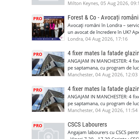
la Amazon. Munca este usoara, gen
Milton Keynes, 05 Aug 2026, 09:
CSCS, Share Code - NECESARE UT
SAPTAMANALA Contact: +44 7308 
Forest & Co - Avocați români
PRO
interesati
Avocați români în Londra – servici
un avocat de încredere în UK? Ap
Solicitors, indiferent că ai nevoi
Londra, 04 Aug 2026, 17:16
pentru persoane fizice: • Drept pen
familiei (divorț, custodie, partaj) 
4 fixer mates la fatade glazi
PRO
Servicii pentru companii: • Drept
ANGAJAM IN MANCHESTER: 4 fixe
• Imigrație pentru afaceri și sponso
pe saptamana, cu program de lucru
soluționarea disputelor 💡 De ce 
in perioada urmatoare. Cerinte: exp
Manchester, 04 Aug 2026, 12:03
✔ Comunicare clară și suport în 
curtain walling, cladding sau mon
standard ✔ Confidențialitate tot
Tariful se discuta direct, in funct
4 fixer mates la fatade glazi
PRO
790 689 Email: enquiries@fcos.co
discutie este simpla: cine esti, de 
ANGAJAM IN MANCHESTER: 4 fixe
www.fcos.co.uk 👉 Programează o c
Prioritate au oamenii din Manches
pe saptamana, cu program de lucru
carora li se termina proiectul sa
in perioada urmatoare. Cerinte: exp
Manchester, 04 Aug 2026, 11:54
contactati doar daca sunteti inter
curtain walling, cladding sau mon
oferta pe care sa o folositi la neg
Tariful se discuta direct, in funct
CSCS Labourers
PRO
WhatsApp: +44 7467 838 881 Daca
discutie este simpla: cine esti, de 
Angajam labourers cu CSCS pentru
numele, experienta si data la care
Prioritate au oamenii din Manches