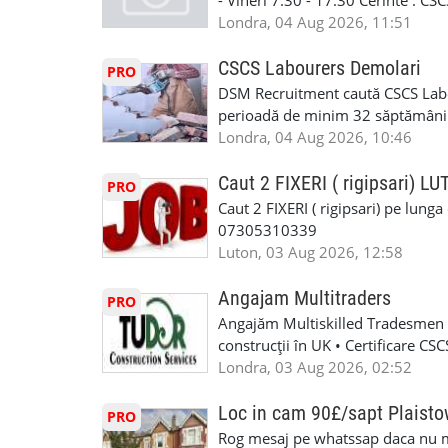
- Vineri 7.30 - 17.30 Cerinte : C
https://forms.gle/BswkNeJGjpuFT7
carora li se termina proiectul sa
Londra, 04 Aug 2026, 11:51
T&D GLAZING AND INSTALLATIO
contactati doar daca sunteti inter
oferta pe care sa o folositi la neg
CSCS Labourers Demolari
PRO
WhatsApp: +44 7467 838 881 Daca
DSM Recruitment caută CSCS Labou
numele, experienta si data la car
perioadă de minim 32 săptămâni . D
link-ul de jos. Sanatate si mult
oferă ore suplimentare și posibil
Londra, 04 Aug 2026, 10:46
INSTALLATION LIMITED
munca în Marea Britanie. Experie
informații, contactați-ne la: 📞
Caut 2 FIXERI ( rigipsari) L
PRO
Caut 2 FIXERI ( rigipsari) pe lung
07305310339
Luton, 03 Aug 2026, 12:58
Angajam Multitraders
PRO
Angajăm Multiskilled Tradesmen (
construcții în UK • Certificare C
specializate (căutăm multitraderi)
Londra, 03 Aug 2026, 02:52
Avantaje majore: construcții interi
interioare • Permis de conducere 
Loc in cam 90£/sapt Plaist
PRO
(reprezintă un avantaj important) S
Rog mesaj pe whatssap daca nu 