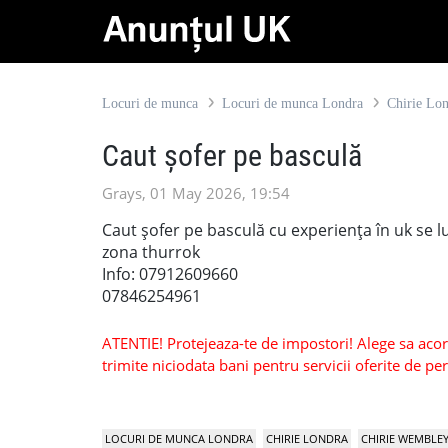
Locuri de munca
Locuri de munca Londra
Chirie Lo
Caut șofer pe basculă
Grays, 01 May 2026, 19:54
Caut șofer pe basculă cu experiența în uk se lu
zona thurrok
Info: 07912609660
07846254961
ATENTIE! Protejeaza-te de impostori! Alege sa acorzi
trimite niciodata bani pentru servicii oferite de 
LOCURI DE MUNCA LONDRA
CHIRIE LONDRA
CHIRIE WEMBLE