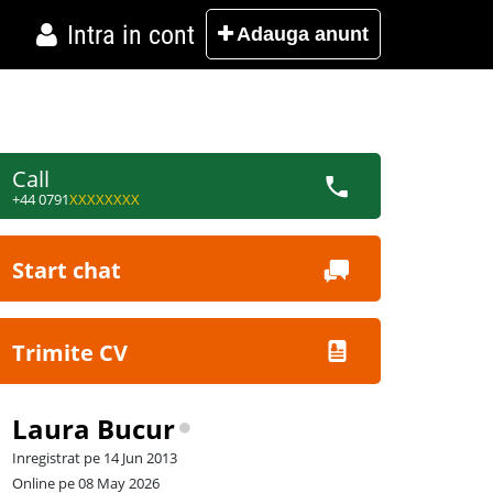
Intra in cont
Adauga
anunt
Call
+44 0791
XXXXXXXX
Start chat
Trimite CV
Laura Bucur
Inregistrat pe 14 Jun 2013
Online pe 08 May 2026