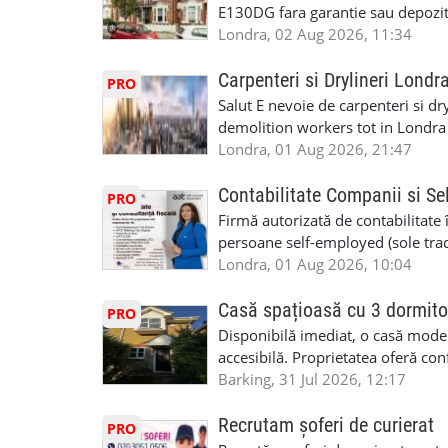
performanță • £200 – £250 pe zi •
E130DG fara garantie sau depozit 
posibilități reale de avansare • Tr
fiecare pat beneficiaza de dulap s
Londra, 02 Aug 2026, 11:34
perspective de dezvoltare pe term
in toata casa -masina de spalat -us
oră pauză de masă) • Posibilitate
saptaminal fara garantie sau avan
Carpenteri si Drylineri Londr
PRO
de 1/sapt) -tel- 07440366084
Salut E nevoie de carpenteri si dr
demolition workers tot in Londr
Londra, 01 Aug 2026, 21:47
Contabilitate Companii si Se
PRO
Firmă autorizată de contabilitate 
persoane self-employed (sole trade
închiriate (landlords) Serviciile 
Londra, 01 Aug 2026, 10:04
inclusiv verificare de identitate ✔
HMRC: PAYE / VAT / CIS ✔ Salariz
Casă spațioasă cu 3 dormito
PRO
Consultanță fiscală ✔ Declarații 
Disponibilă imediat, o casă modernă
Corporation Tax ✔ Company Annu
accesibilă. Proprietatea oferă conf
planuri ✔ Cash-flow și previziuni
sau pentru persoane care caută un
Barking, 31 Jul 2026, 12:17
Scrisori de la contabil (Accountan
luminoase 3 băi Living mare și ae
serviciile noastre? ✔ Suntem cont
disponibilă Locuință recent renov
Recrutam șoferi de curierat
PRO
ca tax agents ✔ Suntem înregistr
facilități locale Condiții: preferam