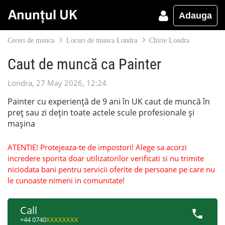
Adauga
Cereri de munca
Locuri de munca Londra
Chirie Londra
Caut de muncă ca Painter
Londra, 27 May 2026, 12:24
Painter cu experiență de 9 ani în UK caut de muncă în
preț sau zi dețin toate actele scule profesionale și
mașina
ATENTIE! Protejeaza-te de impostori! Alege sa acorzi
incredere sporita doar utilizatorilor verificati si nu trimite
niciodata bani pentru servicii oferite de persoane pe care nu
le cunoaste nimeni in comunitate!
Call
+44 0740
XXXXXXXX