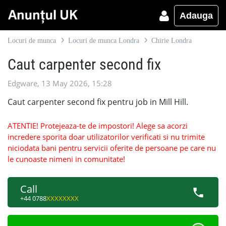
Adauga
Locuri de munca
Locuri de munca Londra
Chirie Londra
Caut carpenter second fix
Edgware, 13 May 2026, 15:28
Caut carpenter second fix pentru job in Mill Hill.
ATENTIE! Protejeaza-te de impostori! Alege sa acorzi
incredere sporita doar utilizatorilor verificati si nu trimite
niciodata bani pentru servicii oferite de persoane pe care nu
le cunoaste nimeni in comunitate!
Call
+44 0788
XXXXXXXX