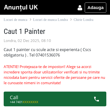
Adauga
Locuri de munca
Locuri de munca Londra
Chirie Londra
Caut 1 Painter
Londra, 02 Dec 2025, 08:10
Caut 1 painter cu scule acte si experienta ( Cscs
obligatoriu ) . Tel 07401536076
ATENTIE! Protejeaza-te de impostori! Alege sa acorzi
incredere sporita doar utilizatorilor verificati si nu trimite
niciodata bani pentru servicii oferite de persoane pe care nu
le cunoaste nimeni in comunitate!
Call
+44 7401
XXXXXXXX