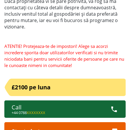
Dacă proprietatea vi se pare potrivită, vă rog să mă
contactați cu câteva detalii despre dumneavoastră,
inclusiv venitul total al gospodăriei și data preferată
pentru mutare, iar eu voi fi bucuros să programez o
vizionare.
ATENTIE! Protejeaza-te de impostori! Alege sa acorzi
incredere sporita doar utilizatorilor verificati si nu trimite
niciodata bani pentru servicii oferite de persoane pe care nu
le cunoaste nimeni in comunitate!
£2100 pe luna
Call
+44 0788
XXXXXXXX