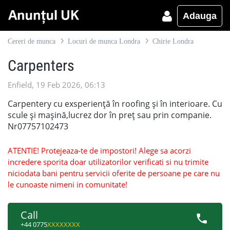
Adauga
Cereri de munca
Locuri de munca Londra
Chirie Londra
Carpenters
Enfield, 19 Feb 2026, 06:13
Carpentery cu exsperiență în roofing și în interioare. Cu
scule și mașină,lucrez dor în preț sau prin companie.
Nr07757102473
ATENTIE! Protejeaza-te de impostori! Alege sa acorzi
incredere sporita doar utilizatorilor verificati si nu trimite
niciodata bani pentru servicii oferite de persoane pe care nu
le cunoaste nimeni in comunitate!
Call
+44 0775
XXXXXXXX