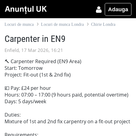
Adauga
Locuri de munca
Locuri de munca Londra
Chirie Londra
Carpenter in EN9
Enfield, 17 Mar 2026, 16:21
🔨 Carpenter Required (EN9 Area)
Start: Tomorrow
Project: Fit-out (1st & 2nd fix)
💷 Pay: £24 per hour
Hours: 07:00 – 17:00 (9 hours paid, potential overtime)
Days: 5 days/week
Duties:
Mixture of 1st and 2nd fix carpentry on a fit-out project
Requirements: