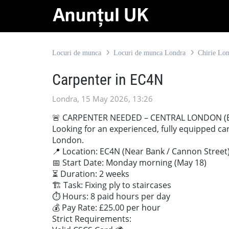
Locuri de munca
Locuri de munca Londra
Chirie Lo
Carpenter in EC4N
Londra, 15 May 2026, 13:26
🚨 CARPENTER NEEDED – CENTRAL LONDON (E
Looking for an experienced, fully equipped car
London.
📍 Location: EC4N (Near Bank / Cannon Street
📅 Start Date: Monday morning (May 18)
⏳ Duration: 2 weeks
🏗️ Task: Fixing ply to staircases
⏱️ Hours: 8 paid hours per day
💰 Pay Rate: £25.00 per hour
Strict Requirements: