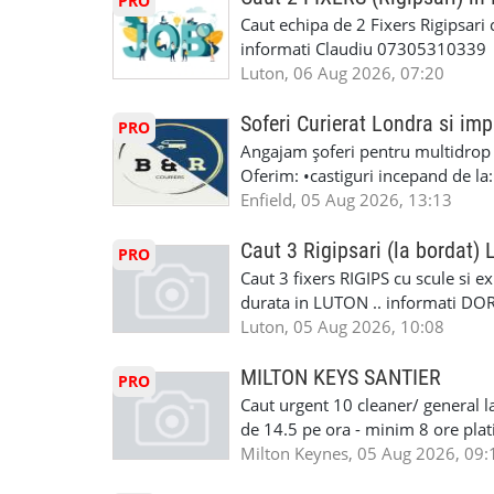
PRO
Masina de Drum Lung. ✅ Schimbat
Caut echipa de 2 Fixers Rigipsari c
Detailing Auto Interior/Exterior
informati Claudiu 07305310339
WhatsApp Text https://wa.link/ca
Luton, 06 Aug 2026, 07:20
6HB www.mecaniciautolondra.u
#MecanicAutoLondra #GarajAuto
Soferi Curierat Londra si imp
PRO
#AtelierAutoLondra #MecaniciRo
Angajam șoferi pentru multidrop d
#RomanianGarageRepair #Roman
Oferim: •castiguri incepand de la
#RomanianMechanic #RomanianC
pentru cei platitori de VAT si £1
Enfield, 05 Aug 2026, 13:13
#MecaniciProfesionistiLondra #
cei platitori de VAT BONUS DE P
#mecaniciautouk #mecanicautomu
status obligatoriu •varsta minima
Caut 3 Rigipsari (la bordat)
#mecanicmoldoveanlondra #vops
PRO
compania aplica pentru dumneavoas
Caut 3 fixers RIGIPS cu scule si e
•oferim: - training platit (3 zile
durata in LUTON .. informati D
nedeterminata. -full time/ part-tim
Luton, 05 Aug 2026, 10:08
detineti van) include asigurare de
masinii). Acceptam cu permis UK 
MILTON KEYS SANTIER
PRO
Enfield - Weybridge - Romford - 
Caut urgent 10 cleaner/ general l
programari la interviu apelati cu
de 14.5 pe ora - minim 8 ore platit
la Amazon. Munca este usoara, gen
Milton Keynes, 05 Aug 2026, 09:
CSCS, Share Code - NECESARE UT