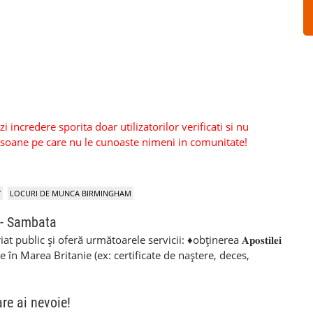
 incredere sporita doar utilizatorilor verificati si nu
persoane pe care nu le cunoaste nimeni in comunitate!
Y
LOCURI DE MUNCA BIRMINGHAM
 - Sambata
public și oferă următoarele servicii: ♦obținerea 𝐀𝐩𝐨𝐬𝐭𝐢𝐥𝐞𝐢
e în Marea Britanie (ex: certificate de naștere, deces,
̦𝐢𝐢 𝐝𝐢𝐯𝐞𝐫𝐬𝐞 (de călătorie, matrimoniale, stabilirea domiciliului
𝐥𝐢𝐳𝐚̆𝐫𝐢 𝐬̦𝐢 𝐜𝐞𝐫𝐭𝐢𝐟𝐢𝐜𝐚̆𝐫𝐢 (ex: legalizare P60 pentru
𝐳𝐚𝐭𝐞 ♦ 𝐝𝐞𝐜𝐥𝐚𝐫𝐚𝐭̦𝐢𝐢 𝐩𝐞𝐧𝐭𝐫𝐮 𝐬𝐭𝐮𝐝𝐞𝐧𝐭 𝐟𝐢𝐧𝐚𝐧𝐜𝐞 ♦Cazier
are ai nevoie!