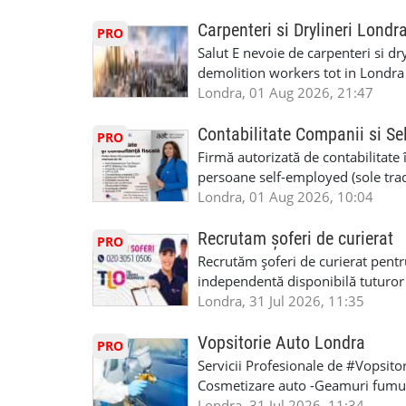
perspective de dezvoltare pe term
in toata casa -masina de spalat -us
oră pauză de masă) • Posibilitate
saptaminal fara garantie sau avan
Carpenteri si Drylineri Londr
PRO
de 1/sapt) -tel- 07440366084
Salut E nevoie de carpenteri si dr
demolition workers tot in Londr
Londra, 01 Aug 2026, 21:47
Contabilitate Companii si Se
PRO
Firmă autorizată de contabilitate 
persoane self-employed (sole trade
închiriate (landlords) Serviciile 
Londra, 01 Aug 2026, 10:04
inclusiv verificare de identitate ✔
HMRC: PAYE / VAT / CIS ✔ Salariz
Recrutam șoferi de curierat
PRO
Consultanță fiscală ✔ Declarații 
Recrutăm șoferi de curierat pentr
Corporation Tax ✔ Company Annu
independentă disponibilă tuturor
planuri ✔ Cash-flow și previziuni
experiența, deoarece se va asigura
Londra, 31 Jul 2026, 11:35
Scrisori de la contabil (Accountan
permis de conducere UK/UE. cazie
serviciile noastre? ✔ Suntem cont
GBP-170,00 GBP/zi + TVA pentru p
Vopsitorie Auto Londra
PRO
ca tax agents ✔ Suntem înregistr
performanță de 10 GBP + 1,8 GBP/z
Servicii Profesionale de #Vopsito
Service Provider), astfel putem e
Kilometraj folosit in interes de mu
Cosmetizare auto -Geamuri fumuri
Deținem asigurare profesională ✔ 
perioada anului Bonus pentru mun
Masina la Schimb. -Reparatiile se 
Londra, 31 Jul 2026, 11:34