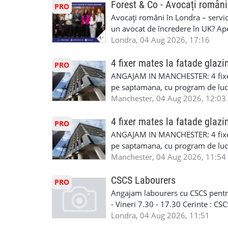
SAPTAMANALA Contact: +44 7308 
Forest & Co - Avocați români
PRO
interesati
Avocați români în Londra – servici
un avocat de încredere în UK? Ap
Solicitors, indiferent că ai nevoi
Londra, 04 Aug 2026, 17:16
pentru persoane fizice: • Drept pen
familiei (divorț, custodie, partaj) 
4 fixer mates la fatade glazi
PRO
Servicii pentru companii: • Drept
ANGAJAM IN MANCHESTER: 4 fixe
• Imigrație pentru afaceri și sponso
pe saptamana, cu program de lucru
soluționarea disputelor 💡 De ce 
in perioada urmatoare. Cerinte: exp
Manchester, 04 Aug 2026, 12:03
✔ Comunicare clară și suport în 
curtain walling, cladding sau mon
standard ✔ Confidențialitate tot
Tariful se discuta direct, in funct
4 fixer mates la fatade glazi
PRO
790 689 Email: enquiries@fcos.co
discutie este simpla: cine esti, de 
ANGAJAM IN MANCHESTER: 4 fixe
www.fcos.co.uk 👉 Programează o c
Prioritate au oamenii din Manches
pe saptamana, cu program de lucru
carora li se termina proiectul sa
in perioada urmatoare. Cerinte: exp
Manchester, 04 Aug 2026, 11:54
contactati doar daca sunteti inter
curtain walling, cladding sau mon
oferta pe care sa o folositi la neg
Tariful se discuta direct, in funct
CSCS Labourers
PRO
WhatsApp: +44 7467 838 881 Daca
discutie este simpla: cine esti, de 
Angajam labourers cu CSCS pentru
numele, experienta si data la care
Prioritate au oamenii din Manches
- Vineri 7.30 - 17.30 Cerinte : C
https://forms.gle/BswkNeJGjpuFT7
carora li se termina proiectul sa
Londra, 04 Aug 2026, 11:51
T&D GLAZING AND INSTALLATIO
contactati doar daca sunteti inter