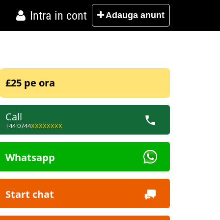
Intra in cont
Adauga
anunt
£25 pe ora
Call
+44 0744
XXXXXXXX
Whatsapp
Start chat