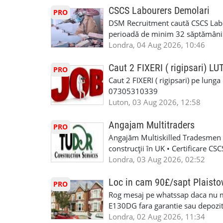
oferta pe care sa o folositi la neg
CSCS Labourers Demolari
PRO
WhatsApp: +44 7467 838 881 Daca
DSM Recruitment caută CSCS Labou
numele, experienta si data la car
perioadă de minim 32 săptămâni . D
link-ul de jos. Sanatate si mult
oferă ore suplimentare și posibil
Londra, 04 Aug 2026, 10:46
INSTALLATION LIMITED
munca în Marea Britanie. Experie
informații, contactați-ne la: 📞
Caut 2 FIXERI ( rigipsari) L
PRO
Caut 2 FIXERI ( rigipsari) pe lung
07305310339
Luton, 03 Aug 2026, 12:58
Angajam Multitraders
PRO
Angajăm Multiskilled Tradesmen (
construcții în UK • Certificare C
specializate (căutăm multitraderi)
Londra, 03 Aug 2026, 02:52
Avantaje majore: construcții interi
interioare • Permis de conducere 
Loc in cam 90£/sapt Plaist
PRO
(reprezintă un avantaj important) S
Rog mesaj pe whatssap daca nu 
performanță • £200 – £250 pe zi •
E130DG fara garantie sau depozit 
posibilități reale de avansare • Tr
fiecare pat beneficiaza de dulap s
Londra, 02 Aug 2026, 11:34