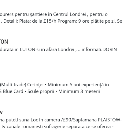
ocierea tarifului la locul actual de munca. Telefon / SMS /
 nu raspundem imediat, trimiteti un mesaj scurt cu
rers pentru șantiere în Centrul Londrei , pentru o
e puteti incepe. Optional, puteti completa formularul din
etalii: Plata: de la £15/h Program: 9 ore plătite pe zi. Se
 bine, Toni Timis & Daniel Timis T&D GLAZING AND
itatea de a lucra în weekend. Cerințe: CSCS Card. Drept de
nta în domeniu de minim 1 ani . Pentru mai multe
 +44 7407 254793 Mihai 📞 +44 7393 943242 Stefan
UTON
a durata in LUTON si in afara Londrei , .. informati.DORIN
Multi-trade) Cerințe: • Minimum 5 ani experiență în
SCS Blue Card • Scule proprii • Minimum 3 meserii
 – experiență solidă în mai multe domenii din construcții •
oare, roofing, tiling, carpentry, finisaje și decorațiuni
categoria B valabil • Mijloc de transport propriu
ow
e oferă: • Salariu atractiv, în funcție de experiență și
ma puteti suna Loc in camera /£90/Saptamana PLAISTOW-
 Diurnă / plată transport • Suport tehnic continuu și
tv canale romanesti sufragerie separata ce se oferea -
aininguri și cursuri de calificare • Mediu de lucru stabil cu
eparat -fiecare camera beneficiaza de frigider separat -wi-fi