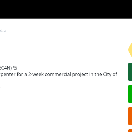
ndra
C4N) 🚨
penter for a 2-week commercial project in the City of
)