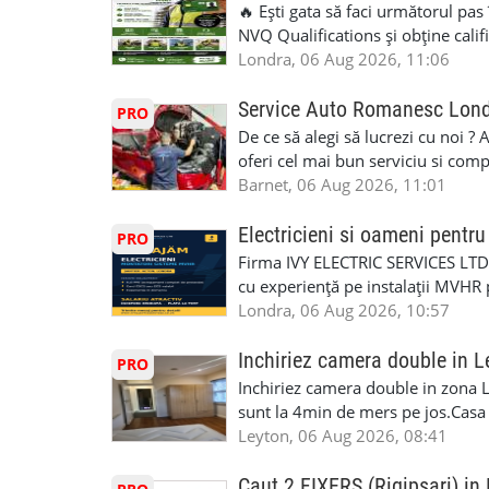
judiciar din România ♦Certificat 
🔥 Ești gata să faci următorul pas
Identificari (ex.ID1) Legal, fără 
NVQ Qualifications și obține calif
sâmbăta 🕒 Program: • Luni - Vine
Calificări recunoscute în UK ✅ Ev
Londra, 06 Aug 2026, 11:06
Avenue, HA8 0LA, lângă stația de
asistență în limba română ✅ Potriv
Telefon/WhatsApp: 0792 831 698
competențele 👷 Indiferent dacă luc
Service Auto Romanesc Lon
PRO
#servicii_notariale_in_limba_rom
oficială, noi te ajutăm să alegi var
De ce să alegi să lucrezi cu noi ?
#declaratiidecalatorie #serviciin
complicații. 💥 Suport real de la î
oferi cel mai bun serviciu si com
noi oportunități de muncă și de 
alegerea ideală: Personal califica
Barnet, 06 Aug 2026, 11:01
(WhatsApp) 📱 07846 715500 📍 
profesioniști cu experiență și cal
6RR 🚀 CSCS Colindale – GQA & NVQ 
Auto. Indiferent de situație, puteț
Electricieni si oameni pent
PRO
te astăzi. Construiește-ți viitorul 
repara in scurt timp si eficient o
Firma IVY ELECTRIC SERVICES LTD 
garaj auto care ofera orice tip de 
cu experiență pe instalații MVHR 
Lucram cu Toate Garantiile si Asi
obligatorii: 🔹 Full PPE (echipam
Londra, 06 Aug 2026, 10:57
Dumneavoastră, suntem TVA Înreg
Experiență în domeniu Ce oferim: 
iTP/MOT Masini Mici si Vanuri Inal
lucru constant ✅ Echipă serioasă,
Inchiriez camera double in L
PRO
Accident Management, Preluam Ca
detalii și programare, trimiteți me
Inchiriez camera double in zona L
Masina la Schimb. ✅ Distributii 
sunt la 4min de mers pe jos.Casa e
Geometrie Profesionala Roti Las
incluse.Cautam o persoana sau un 
Leyton, 06 Aug 2026, 08:41
Explicatii. ✅ Suntem foarte buni 
informatii va rog sa ma contactat
Reparam orice tip de masina elect
seriozitate.Multumesc anticipat.
Caut 2 FIXERS (Rigipsari) i