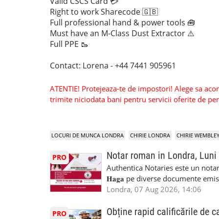
Valid CSCS Card 💳
Right to work Sharecode 🇬🇧
Full professional hand & power tools 🧰
Must have an M-Class Dust Extractor ⚠️
Full PPE 🥾
Contact: Lorena - +44 7441 905961
ATENTIE! Protejeaza-te de impostori! Alege sa acorzi
trimite niciodata bani pentru servicii oferite de 
LOCURI DE MUNCA LONDRA
CHIRIE LONDRA
CHIRIE WEMBLE
Notar roman in Londra, Luni
PRO
Authentica Notaries este un notariat 
𝐇𝐚𝐠𝐚 pe diverse documente emis
căsătorie) ♦ 𝐩𝐫𝐨𝐜𝐮𝐫𝐢 ♦ 𝐝𝐞𝐜𝐥𝐚𝐫𝐚
Londra, 07 Aug 2026, 14:06
pentru minor, luare in spațiu, etc) ♦ 𝐥𝐞𝐠𝐚
împrumut în România) ♦ 𝐭𝐫𝐚𝐝𝐮𝐜𝐞𝐫𝐢 𝐥𝐞𝐠𝐚𝐥𝐢
Obține rapid calificările de c
PRO