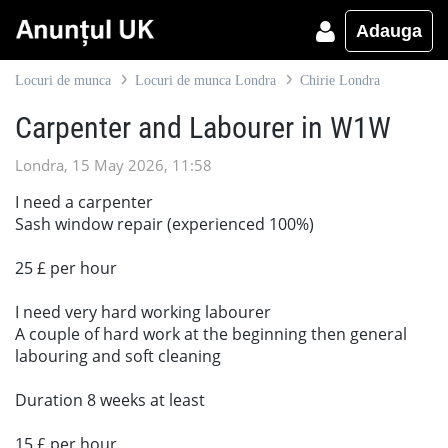
Adauga
Locuri de munca
Locuri de munca Londra
Chirie Londra
Carpenter and Labourer in W1W
Londra, 15 May 2026, 11:58
I need a carpenter
Sash window repair (experienced 100%)
25 £ per hour
I need very hard working labourer
A couple of hard work at the beginning then general
labouring and soft cleaning
Duration 8 weeks at least
15 £ per hour