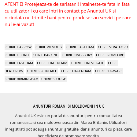
ATENTIE! Protejeaza-te de sarlatani! Intalneste-te fata in fata
cu utilizatorii cu care intri in contact pe Anuntul UK si
niciodata nu trimite bani pentru produse sau servicii pe care
nu le-ai vazut!
CHIRIE HARROW
CHIRIE WEMBLEY
CHIRIE EAST HAM
CHIRIE STRATFORD
CHIRIE ILFORD
CHIRIE BARKING
CHIRIE KINGSBURY
CHIRIE ROMFORD
CHIRIE EAST HAM
CHIRIE DAGENHAM
CHIRIE FOREST GATE
CHIRIE
HEATHROW
CHIRIE COLINDALE
CHIRIE DAGENHAM
CHIRIE EDGWARE
CHIRIE BIRMINGHAM
CHIRIE SLOUGH
ANUNTURI ROMANI SI MOLDOVENI IN UK
Anuntul UK este un portal de anunturi pentru comunitatea
romaneasca si cea moldoveneasca din Marea Britanie. Utilizatorii
inregistrati pot adauga anunturi gratuite, dar si anunturi cu plata, care
beneficiaza de promovare sporita.