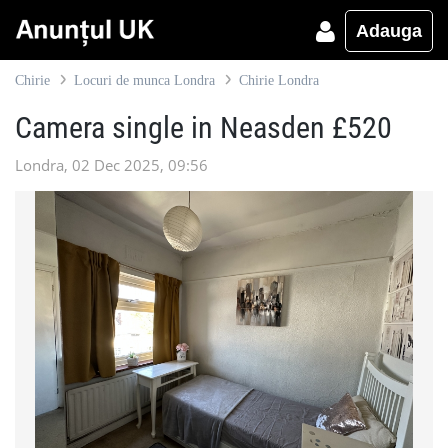
Adauga
Chirie
Locuri de munca Londra
Chirie Londra
Camera single in Neasden £520
Londra, 02 Dec 2025, 09:56