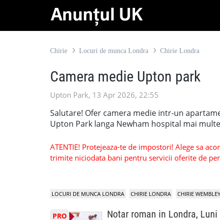
Chirie
Locuri de munca Londra
Chirie Londra
Camera medie Upton park
Upton Park, 13 Apr 2026, 22:55
Salutare! Ofer camera medie intr-un apartame
Upton Park langa Newham hospital mai multe 
ATENTIE! Protejeaza-te de impostori! Alege sa acorzi
trimite niciodata bani pentru servicii oferite de 
LOCURI DE MUNCA LONDRA
CHIRIE LONDRA
CHIRIE WEMBLE
Notar roman in Londra, Luni
PRO