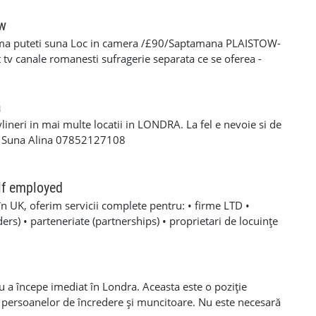
oare, roofing, tiling, carpentry, finisaje și decorațiuni
categoria B valabil • Mijloc de transport propriu
ow
e oferă: • Salariu atractiv, în funcție de experiență și
ma puteti suna Loc in camera /£90/Saptamana PLAISTOW-
 Diurnă / plată transport • Suport tehnic continuu și
tv canale romanesti sufragerie separata ce se oferea -
aininguri și cursuri de calificare • Mediu de lucru stabil cu
eparat -fiecare camera beneficiaza de frigider separat -wi-fi
en lung Program de lucru: • Luni – Vineri: 08:00 – 17:00 (1
cator -toate cheltuielile casei sunt incluse in pretul
 de lucru suplimentar în weekend (opțional)
s/plata saptaminala , (nu se face cazare/plateste mai putin
a
ylineri in mai multe locatii in LONDRA. La fel e nevoie si de
a Suna Alina 07852127108
lf employed
în UK, oferim servicii complete pentru: • firme LTD •
rs) • parteneriate (partnerships) • proprietari de locuințe
noastre includ: ✔ Making Tax Digital ✔ Deschidere firmă LTD,
 Înregistrare Self-Employed (aplicare UTR) ✔ Înregistrări la
are (Payroll) ✔ Contabilitate primară (Bookkeeping) ✔
de VAT ✔ Recuperare taxe CIS ✔ Calcul și submitere
u a începe imediat în Londra. Aceasta este o poziție
al Accounts ✔ Contabilitate managerială ✔ Business
 persoanelor de încredere și muncitoare. Nu este necesară
 financiare ✔ Declarații fiscale anuale Self Assessment ✔