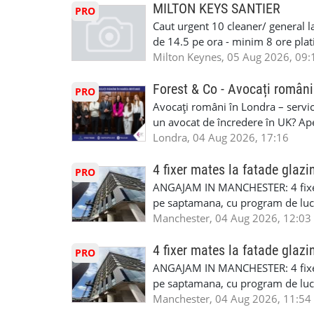
masinii). Acceptam cu permis UK 
MILTON KEYS SANTIER
PRO
Enfield - Weybridge - Romford - 
Caut urgent 10 cleaner/ general l
programari la interviu apelati cu
de 14.5 pe ora - minim 8 ore platit
la Amazon. Munca este usoara, gen
Milton Keynes, 05 Aug 2026, 09:
CSCS, Share Code - NECESARE UT
SAPTAMANALA Contact: +44 7308 
Forest & Co - Avocați români
PRO
interesati
Avocați români în Londra – servici
un avocat de încredere în UK? Ap
Solicitors, indiferent că ai nevoi
Londra, 04 Aug 2026, 17:16
pentru persoane fizice: • Drept pen
familiei (divorț, custodie, partaj) 
4 fixer mates la fatade glazi
PRO
Servicii pentru companii: • Drept
ANGAJAM IN MANCHESTER: 4 fixe
• Imigrație pentru afaceri și sponso
pe saptamana, cu program de lucru
soluționarea disputelor 💡 De ce 
in perioada urmatoare. Cerinte: exp
Manchester, 04 Aug 2026, 12:03
✔ Comunicare clară și suport în 
curtain walling, cladding sau mon
standard ✔ Confidențialitate tot
Tariful se discuta direct, in funct
4 fixer mates la fatade glazi
PRO
790 689 Email: enquiries@fcos.co
discutie este simpla: cine esti, de 
ANGAJAM IN MANCHESTER: 4 fixe
www.fcos.co.uk 👉 Programează o c
Prioritate au oamenii din Manches
pe saptamana, cu program de lucru
carora li se termina proiectul sa
in perioada urmatoare. Cerinte: exp
Manchester, 04 Aug 2026, 11:54
contactati doar daca sunteti inter