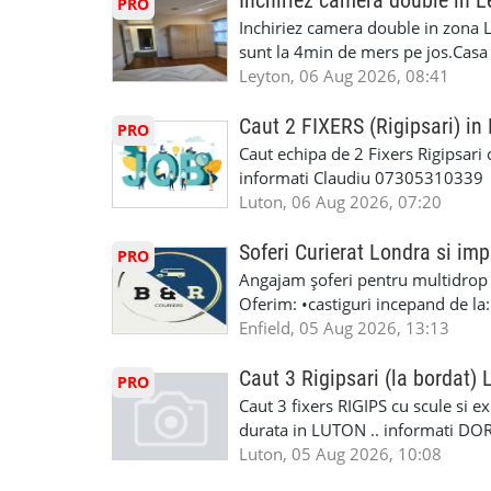
Inchiriez camera double in L
PRO
Accident Management, Preluam Ca
detalii și programare, trimiteți me
Inchiriez camera double in zona L
Masina la Schimb. ✅ Distributii 
sunt la 4min de mers pe jos.Casa e
Geometrie Profesionala Roti Las
incluse.Cautam o persoana sau un 
Leyton, 06 Aug 2026, 08:41
Explicatii. ✅ Suntem foarte buni 
informatii va rog sa ma contactat
Reparam orice tip de masina elect
seriozitate.Multumesc anticipat.
Caut 2 FIXERS (Rigipsari) i
PRO
Masina de Drum Lung. ✅ Schimbat
Caut echipa de 2 Fixers Rigipsari c
Detailing Auto Interior/Exterior
informati Claudiu 07305310339
WhatsApp Text https://wa.link/ca
Luton, 06 Aug 2026, 07:20
6HB www.mecaniciautolondra.u
#MecanicAutoLondra #GarajAuto
Soferi Curierat Londra si imp
PRO
#AtelierAutoLondra #MecaniciRo
Angajam șoferi pentru multidrop d
#RomanianGarageRepair #Roman
Oferim: •castiguri incepand de la
#RomanianMechanic #RomanianC
pentru cei platitori de VAT si £1
Enfield, 05 Aug 2026, 13:13
#MecaniciProfesionistiLondra #
cei platitori de VAT BONUS DE P
#mecaniciautouk #mecanicautomu
status obligatoriu •varsta minima
Caut 3 Rigipsari (la bordat)
#mecanicmoldoveanlondra #vops
PRO
compania aplica pentru dumneavoas
Caut 3 fixers RIGIPS cu scule si e
•oferim: - training platit (3 zile
durata in LUTON .. informati D
nedeterminata. -full time/ part-tim
Luton, 05 Aug 2026, 10:08
detineti van) include asigurare de