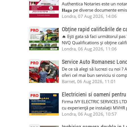
Authentica Notaries este un notariat 
𝐇𝐚𝐠𝐚 pe diverse documente emis
căsătorie) ♦ 𝐩𝐫𝐨𝐜𝐮𝐫𝐢 ♦ 𝐝𝐞𝐜𝐥𝐚𝐫𝐚
Londra, 07 Aug 2026, 14:06
pentru minor, luare in spațiu, etc) ♦ 𝐥𝐞𝐠𝐚
împrumut în România) ♦ 𝐭𝐫𝐚𝐝𝐮𝐜𝐞𝐫𝐢 𝐥𝐞𝐠𝐚𝐥𝐢
Obține rapid calificările de c
PRO
judiciar din România ♦Certificat 
🔥 Ești gata să faci următorul pas
Identificari (ex.ID1) Legal, fără 
NVQ Qualifications și obține calif
sâmbăta 🕒 Program: • Luni - Vine
Calificări recunoscute în UK ✅ Ev
Londra, 06 Aug 2026, 11:06
Avenue, HA8 0LA, lângă stația de
asistență în limba română ✅ Potriv
Telefon/WhatsApp: 0792 831 698
competențele 👷 Indiferent dacă luc
Service Auto Romanesc Lon
PRO
#servicii_notariale_in_limba_rom
oficială, noi te ajutăm să alegi var
De ce să alegi să lucrezi cu noi ?
#declaratiidecalatorie #serviciin
complicații. 💥 Suport real de la î
oferi cel mai bun serviciu si com
noi oportunități de muncă și de 
alegerea ideală: Personal califica
Barnet, 06 Aug 2026, 11:01
(WhatsApp) 📱 07846 715500 📍 
profesioniști cu experiență și cal
6RR 🚀 CSCS Colindale – GQA & NVQ 
Auto. Indiferent de situație, puteț
Electricieni si oameni pent
PRO
te astăzi. Construiește-ți viitorul 
repara in scurt timp si eficient o
Firma IVY ELECTRIC SERVICES LTD 
garaj auto care ofera orice tip de 
cu experiență pe instalații MVHR 
Lucram cu Toate Garantiile si Asi
obligatorii: 🔹 Full PPE (echipam
Londra, 06 Aug 2026, 10:57
Dumneavoastră, suntem TVA Înreg
Experiență în domeniu Ce oferim: 
iTP/MOT Masini Mici si Vanuri Inal
lucru constant ✅ Echipă serioasă,