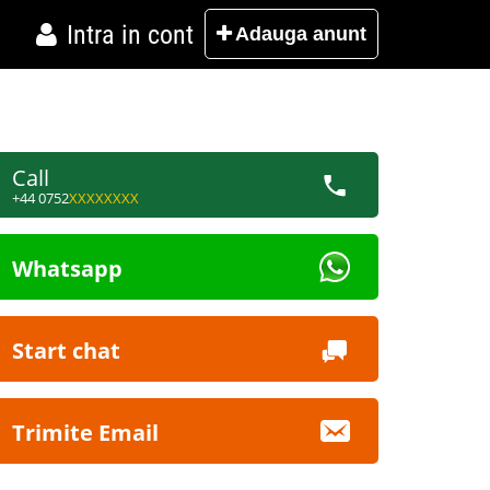
Intra in cont
Adauga
anunt
Call
+44 0752
XXXXXXXX
Whatsapp
Start chat
Trimite Email