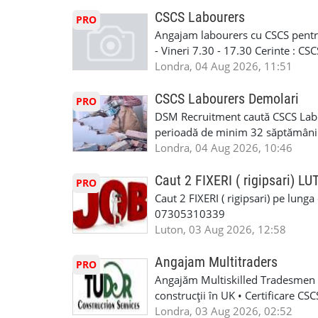
curtain walling, cladding sau mon
oferta pe care sa o folositi la neg
Tariful se discuta direct, in funct
CSCS Labourers
PRO
WhatsApp: +44 7467 838 881 Daca
discutie este simpla: cine esti, de 
Angajam labourers cu CSCS pentru
numele, experienta si data la care
Prioritate au oamenii din Manches
- Vineri 7.30 - 17.30 Cerinte : C
https://forms.gle/BswkNeJGjpuFT7
carora li se termina proiectul sa
Londra, 04 Aug 2026, 11:51
T&D GLAZING AND INSTALLATIO
contactati doar daca sunteti inter
oferta pe care sa o folositi la neg
CSCS Labourers Demolari
PRO
WhatsApp: +44 7467 838 881 Daca
DSM Recruitment caută CSCS Labou
numele, experienta si data la car
perioadă de minim 32 săptămâni . D
link-ul de jos. Sanatate si mult
oferă ore suplimentare și posibil
Londra, 04 Aug 2026, 10:46
INSTALLATION LIMITED
munca în Marea Britanie. Experie
informații, contactați-ne la: 📞
Caut 2 FIXERI ( rigipsari) L
PRO
Caut 2 FIXERI ( rigipsari) pe lung
07305310339
Luton, 03 Aug 2026, 12:58
Angajam Multitraders
PRO
Angajăm Multiskilled Tradesmen (
construcții în UK • Certificare C
specializate (căutăm multitraderi)
Londra, 03 Aug 2026, 02:52