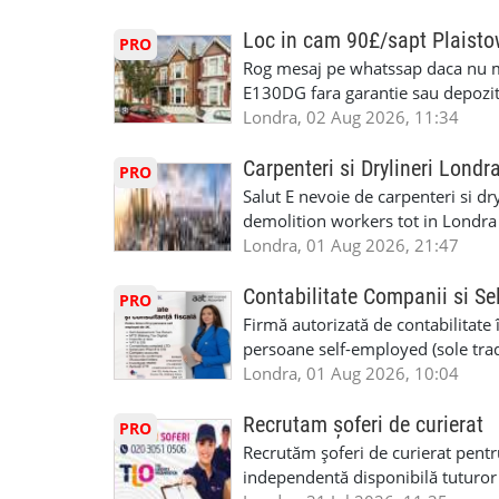
Avantaje majore: construcții interi
interioare • Permis de conducere 
Loc in cam 90£/sapt Plaist
PRO
(reprezintă un avantaj important) S
Rog mesaj pe whatssap daca nu 
performanță • £200 – £250 pe zi •
E130DG fara garantie sau depozit 
posibilități reale de avansare • Tr
fiecare pat beneficiaza de dulap s
Londra, 02 Aug 2026, 11:34
perspective de dezvoltare pe term
in toata casa -masina de spalat -us
oră pauză de masă) • Posibilitate
saptaminal fara garantie sau avan
Carpenteri si Drylineri Londr
PRO
de 1/sapt) -tel- 07440366084
Salut E nevoie de carpenteri si dr
demolition workers tot in Londr
Londra, 01 Aug 2026, 21:47
Contabilitate Companii si Se
PRO
Firmă autorizată de contabilitate 
persoane self-employed (sole trade
închiriate (landlords) Serviciile 
Londra, 01 Aug 2026, 10:04
inclusiv verificare de identitate ✔
HMRC: PAYE / VAT / CIS ✔ Salariz
Recrutam șoferi de curierat
PRO
Consultanță fiscală ✔ Declarații 
Recrutăm șoferi de curierat pentr
Corporation Tax ✔ Company Annu
independentă disponibilă tuturor
planuri ✔ Cash-flow și previziuni