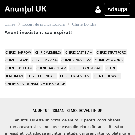
Adauga
Chirie
Locuri de munca Londra
Chirie Londra
Anunt inexistent sau expirat!
CHIRIE HARROW
CHIRIE WEMBLEY
CHIRIE EAST HAM
CHIRIE STRATFORD
CHIRIE ILFORD
CHIRIE BARKING
CHIRIE KINGSBURY
CHIRIE ROMFORD
CHIRIE EAST HAM
CHIRIE DAGENHAM
CHIRIE FOREST GATE
CHIRIE
HEATHROW
CHIRIE COLINDALE
CHIRIE DAGENHAM
CHIRIE EDGWARE
CHIRIE BIRMINGHAM
CHIRIE SLOUGH
ANUNTURI ROMANI SI MOLDOVENI IN UK
Anuntul UK este un portal de anunturi pentru comunitatea
romaneasca si cea moldoveneasca din Marea Britanie. Utilizatorii
inregistrati pot adauga anunturi gratuite, dar si anunturi cu plata, care