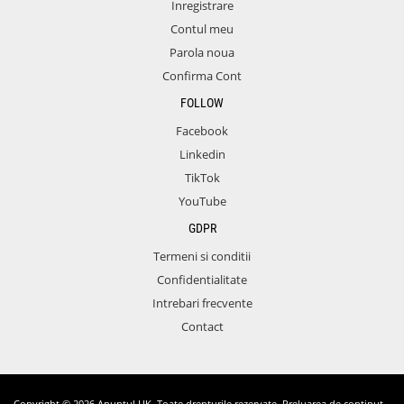
Inregistrare
Contul meu
Parola noua
Confirma Cont
FOLLOW
Facebook
Linkedin
TikTok
YouTube
GDPR
Termeni si conditii
Confidentialitate
Intrebari frecvente
Contact
Copyright © 2026 Anuntul UK. Toate drepturile rezervate. Preluarea de continut