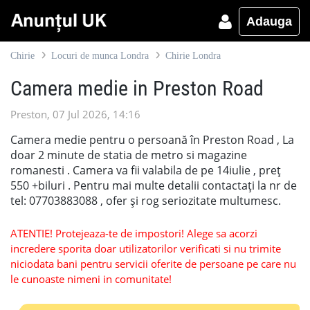
Adauga
Chirie
Locuri de munca Londra
Chirie Londra
Camera medie in Preston Road
Preston, 07 Jul 2026, 14:16
Camera medie pentru o persoană în Preston Road , La
doar 2 minute de statia de metro si magazine
romanesti . Camera va fii valabila de pe 14iulie , preț
550 +biluri . Pentru mai multe detalii contactați la nr de
tel: 07703883088 , ofer și rog seriozitate multumesc.
ATENTIE! Protejeaza-te de impostori! Alege sa acorzi
incredere sporita doar utilizatorilor verificati si nu trimite
niciodata bani pentru servicii oferite de persoane pe care nu
le cunoaste nimeni in comunitate!