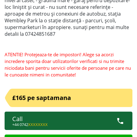
nivel al casei, - grădină mare - garaj pentru depozitare-
loc liniștit și curat - nu sunt necesare referințe -
aproape de metrou și conexiuni de autobuz, stația
Wembley Park la o stație distanță - parcuri, școli,
supermarketuri în apropiere. sunați pentru mai multe
detalii la 07424851687
ATENTIE! Protejeaza-te de impostori! Alege sa acorzi
incredere sporita doar utilizatorilor verificati si nu trimite
niciodata bani pentru servicii oferite de persoane pe care nu
le cunoaste nimeni in comunitate!
£165 pe saptamana
Call
+44 0742
XXXXXXXX