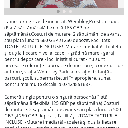
Cameră king size de inchiriat. Wembley,Preston road.
(Plată săptămânală flexibilă 165 GBP pe
săptămână).Costuri de mutare: 2 săptămâni de avans.
sau plată lunară 660 GBP si 250 depozit. Facilități: -
TOATE FACTURILE INCLUSE! -Mutare imediată! - toaletă
și duș la fiecare nivel al casei, - grădină mare - garaj
pentru depozitare - loc liniștit și curat - nu sunt
necesare referințe - aproape de metrou și conexiuni de
autobuz, stația Wembley Park la o stație distanță -
parcuri, școli, supermarketuri în apropiere. sunați
pentru mai multe detalii la 07424851687.
Cameră single pentru o singură persoană.(Plată
săptămânală flexibilă 125 GBP pe săptămână) Costuri
de mutare: 2 săptămâni de avans sau plată lunară 500
GBP și 250 GBP depozit., Facilități: -TOATE FACTURILE
INCLUSE! -Mutare imediată! - toaletă și duș la fiecare