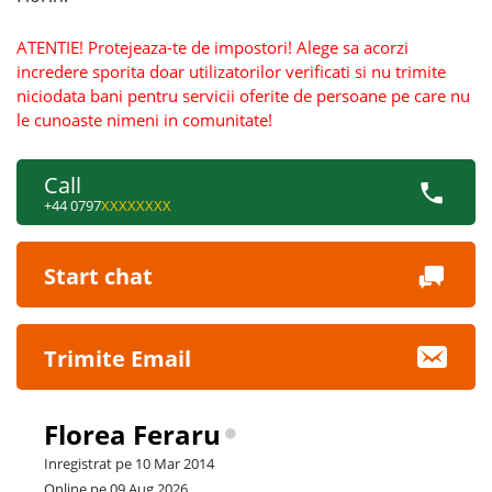
ATENTIE! Protejeaza-te de impostori! Alege sa acorzi
incredere sporita doar utilizatorilor verificati si nu trimite
niciodata bani pentru servicii oferite de persoane pe care nu
le cunoaste nimeni in comunitate!
Call
+44 0797
XXXXXXXX
Start chat
Trimite Email
Florea Feraru
Inregistrat pe 10 Mar 2014
Online pe 09 Aug 2026