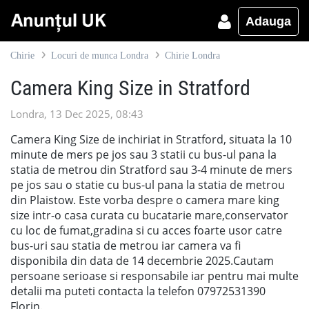
Adauga
Chirie
Locuri de munca Londra
Chirie Londra
Camera King Size in Stratford
Londra, 13 Dec 2025, 08:43
Camera King Size de inchiriat in Stratford, situata la 10
minute de mers pe jos sau 3 statii cu bus-ul pana la
statia de metrou din Stratford sau 3-4 minute de mers
pe jos sau o statie cu bus-ul pana la statia de metrou
din Plaistow. Este vorba despre o camera mare king
size intr-o casa curata cu bucatarie mare,conservator
cu loc de fumat,gradina si cu acces foarte usor catre
bus-uri sau statia de metrou iar camera va fi
disponibila din data de 14 decembrie 2025.Cautam
persoane serioase si responsabile iar pentru mai multe
detalii ma puteti contacta la telefon 07972531390
Florin.