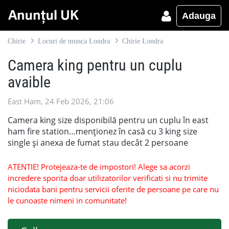
Adauga
Chirie
Locuri de munca Londra
Chirie Londra
Camera king pentru un cuplu
avaible
East Ham, 24 Feb 2026, 21:06
Camera king size disponibilă pentru un cuplu în east
ham fire station…menționez în casă cu 3 king size
single și anexa de fumat stau decât 2 persoane
ATENTIE! Protejeaza-te de impostori! Alege sa acorzi
incredere sporita doar utilizatorilor verificati si nu trimite
niciodata bani pentru servicii oferite de persoane pe care nu
le cunoaste nimeni in comunitate!