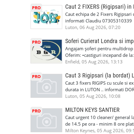
Reparam orice tip de masina elect
seriozitate.Multumesc anticipat.
Caut 2 FIXERS (Rigipsari) i
PRO
Masina de Drum Lung. ✅ Schimbat
Caut echipa de 2 Fixers Rigipsari c
Detailing Auto Interior/Exterior
informati Claudiu 07305310339
WhatsApp Text https://wa.link/ca
Luton, 06 Aug 2026, 07:20
6HB www.mecaniciautolondra.u
#MecanicAutoLondra #GarajAuto
Soferi Curierat Londra si imp
PRO
#AtelierAutoLondra #MecaniciRo
Angajam șoferi pentru multidrop d
#RomanianGarageRepair #Roman
Oferim: •castiguri incepand de la
#RomanianMechanic #RomanianC
pentru cei platitori de VAT si £1
Enfield, 05 Aug 2026, 13:13
#MecaniciProfesionistiLondra #
cei platitori de VAT BONUS DE P
#mecaniciautouk #mecanicautomu
status obligatoriu •varsta minima
Caut 3 Rigipsari (la bordat)
#mecanicmoldoveanlondra #vops
PRO
compania aplica pentru dumneavoas
Caut 3 fixers RIGIPS cu scule si e
•oferim: - training platit (3 zile
durata in LUTON .. informati D
nedeterminata. -full time/ part-tim
Luton, 05 Aug 2026, 10:08
detineti van) include asigurare de
masinii). Acceptam cu permis UK 
MILTON KEYS SANTIER
PRO
Enfield - Weybridge - Romford - 
Caut urgent 10 cleaner/ general l
programari la interviu apelati cu
de 14.5 pe ora - minim 8 ore platit
la Amazon. Munca este usoara, gen
Milton Keynes, 05 Aug 2026, 09: