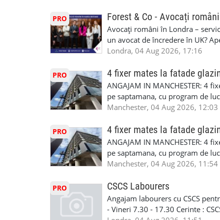
CSCS, Share Code - NECESARE UT
SAPTAMANALA Contact: +44 7308 
Forest & Co - Avocați români
PRO
interesati
Avocați români în Londra – servici
un avocat de încredere în UK? Ap
Solicitors, indiferent că ai nevoi
Londra, 04 Aug 2026, 17:16
pentru persoane fizice: • Drept pen
familiei (divorț, custodie, partaj) 
4 fixer mates la fatade glazi
PRO
Servicii pentru companii: • Drept
ANGAJAM IN MANCHESTER: 4 fixe
• Imigrație pentru afaceri și sponso
pe saptamana, cu program de lucru
soluționarea disputelor 💡 De ce 
in perioada urmatoare. Cerinte: exp
Manchester, 04 Aug 2026, 12:03
✔ Comunicare clară și suport în 
curtain walling, cladding sau mon
standard ✔ Confidențialitate tot
Tariful se discuta direct, in funct
4 fixer mates la fatade glazi
PRO
790 689 Email: enquiries@fcos.co
discutie este simpla: cine esti, de 
ANGAJAM IN MANCHESTER: 4 fixe
www.fcos.co.uk 👉 Programează o c
Prioritate au oamenii din Manches
pe saptamana, cu program de lucru
carora li se termina proiectul sa
in perioada urmatoare. Cerinte: exp
Manchester, 04 Aug 2026, 11:54
contactati doar daca sunteti inter
curtain walling, cladding sau mon
oferta pe care sa o folositi la neg
Tariful se discuta direct, in funct
CSCS Labourers
PRO
WhatsApp: +44 7467 838 881 Daca
discutie este simpla: cine esti, de 
Angajam labourers cu CSCS pentru
numele, experienta si data la care
Prioritate au oamenii din Manches
- Vineri 7.30 - 17.30 Cerinte : C
https://forms.gle/BswkNeJGjpuFT7
carora li se termina proiectul sa