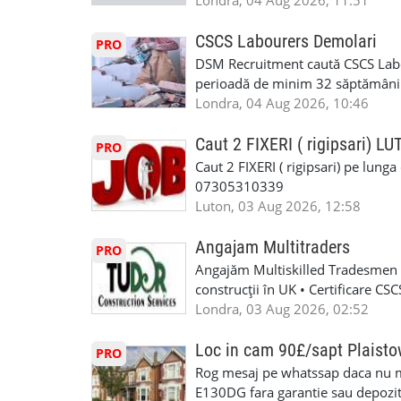
Londra, 04 Aug 2026, 11:51
T&D GLAZING AND INSTALLATIO
contactati doar daca sunteti inter
oferta pe care sa o folositi la neg
CSCS Labourers Demolari
PRO
WhatsApp: +44 7467 838 881 Daca
DSM Recruitment caută CSCS Labou
numele, experienta si data la car
perioadă de minim 32 săptămâni . D
link-ul de jos. Sanatate si mult
oferă ore suplimentare și posibil
Londra, 04 Aug 2026, 10:46
INSTALLATION LIMITED
munca în Marea Britanie. Experie
informații, contactați-ne la: 📞
Caut 2 FIXERI ( rigipsari) L
PRO
Caut 2 FIXERI ( rigipsari) pe lung
07305310339
Luton, 03 Aug 2026, 12:58
Angajam Multitraders
PRO
Angajăm Multiskilled Tradesmen (
construcții în UK • Certificare C
specializate (căutăm multitraderi)
Londra, 03 Aug 2026, 02:52
Avantaje majore: construcții interi
interioare • Permis de conducere 
Loc in cam 90£/sapt Plaist
PRO
(reprezintă un avantaj important) S
Rog mesaj pe whatssap daca nu 
performanță • £200 – £250 pe zi •
E130DG fara garantie sau depozit 