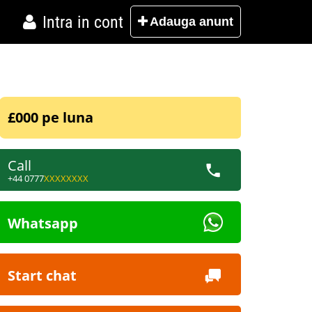
Intra in cont
Adauga
anunt
£000 pe luna
Call
+44 0777
XXXXXXXX
Whatsapp
Start chat