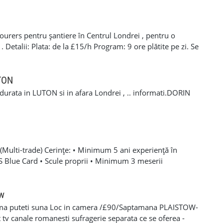
N LIMITED
esati serios de acest proiect, nu doar pentru a obtine o
ocierea tarifului la locul actual de munca. Telefon / SMS /
 nu raspundem imediat, trimiteti un mesaj scurt cu
rers pentru șantiere în Centrul Londrei , pentru o
e puteti incepe. Optional, puteti completa formularul din
etalii: Plata: de la £15/h Program: 9 ore plătite pe zi. Se
 bine, Toni Timis & Daniel Timis T&D GLAZING AND
itatea de a lucra în weekend. Cerințe: CSCS Card. Drept de
nta în domeniu de minim 1 ani . Pentru mai multe
 +44 7407 254793 Mihai 📞 +44 7393 943242 Stefan
UTON
a durata in LUTON si in afara Londrei , .. informati.DORIN
Multi-trade) Cerințe: • Minimum 5 ani experiență în
SCS Blue Card • Scule proprii • Minimum 3 meserii
 – experiență solidă în mai multe domenii din construcții •
oare, roofing, tiling, carpentry, finisaje și decorațiuni
categoria B valabil • Mijloc de transport propriu
ow
e oferă: • Salariu atractiv, în funcție de experiență și
ma puteti suna Loc in camera /£90/Saptamana PLAISTOW-
 Diurnă / plată transport • Suport tehnic continuu și
tv canale romanesti sufragerie separata ce se oferea -