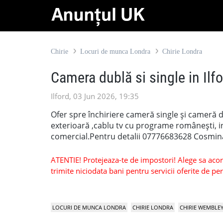
Chirie
Locuri de munca Londra
Chirie Londra
Camera dublă si single in Ilf
Ilford, 03 Jun 2026, 19:35
Ofer spre închiriere cameră single și cameră d
exterioară ,cablu tv cu programe românești, in
comercial.Pentru detalii 07776683628 Cosmin
ATENTIE! Protejeaza-te de impostori! Alege sa acorzi
trimite niciodata bani pentru servicii oferite de 
LOCURI DE MUNCA LONDRA
CHIRIE LONDRA
CHIRIE WEMBLE