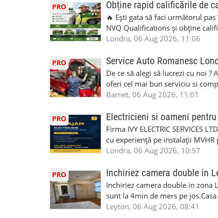
Obține rapid calificările de c
PRO
🔥 Ești gata să faci următorul pas
NVQ Qualifications și obține calif
Calificări recunoscute în UK ✅ Ev
Londra, 06 Aug 2026, 11:06
asistență în limba română ✅ Potriv
competențele 👷 Indiferent dacă luc
Service Auto Romanesc Lon
PRO
oficială, noi te ajutăm să alegi var
De ce să alegi să lucrezi cu noi ?
complicații. 💥 Suport real de la î
oferi cel mai bun serviciu si com
noi oportunități de muncă și de 
alegerea ideală: Personal califica
Barnet, 06 Aug 2026, 11:01
(WhatsApp) 📱 07846 715500 📍 
profesioniști cu experiență și cal
6RR 🚀 CSCS Colindale – GQA & NVQ 
Auto. Indiferent de situație, puteț
Electricieni si oameni pent
PRO
te astăzi. Construiește-ți viitorul 
repara in scurt timp si eficient o
Firma IVY ELECTRIC SERVICES LTD 
garaj auto care ofera orice tip de 
cu experiență pe instalații MVHR 
Lucram cu Toate Garantiile si Asi
obligatorii: 🔹 Full PPE (echipam
Londra, 06 Aug 2026, 10:57
Dumneavoastră, suntem TVA Înreg
Experiență în domeniu Ce oferim: 
iTP/MOT Masini Mici si Vanuri Inal
lucru constant ✅ Echipă serioasă,
Inchiriez camera double in L
PRO
Accident Management, Preluam Ca
detalii și programare, trimiteți me
Inchiriez camera double in zona L
Masina la Schimb. ✅ Distributii 
sunt la 4min de mers pe jos.Casa e
Geometrie Profesionala Roti Las
incluse.Cautam o persoana sau un 
Leyton, 06 Aug 2026, 08:41
Explicatii. ✅ Suntem foarte buni 
informatii va rog sa ma contactat