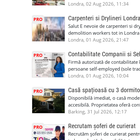
posibilități reale de avansare • Tr
fiecare pat beneficiaza de dulap s
Londra, 02 Aug 2026, 11:34
perspective de dezvoltare pe term
in toata casa -masina de spalat -us
oră pauză de masă) • Posibilitate
saptaminal fara garantie sau avan
Carpenteri si Drylineri Londr
PRO
de 1/sapt) -tel- 07440366084
Salut E nevoie de carpenteri si dr
demolition workers tot in Londr
Londra, 01 Aug 2026, 21:47
Contabilitate Companii si Se
PRO
Firmă autorizată de contabilitate 
persoane self-employed (sole trade
închiriate (landlords) Serviciile 
Londra, 01 Aug 2026, 10:04
inclusiv verificare de identitate ✔
HMRC: PAYE / VAT / CIS ✔ Salariz
Casă spațioasă cu 3 dormito
PRO
Consultanță fiscală ✔ Declarații 
Disponibilă imediat, o casă modernă
Corporation Tax ✔ Company Annu
accesibilă. Proprietatea oferă conf
planuri ✔ Cash-flow și previziuni
sau pentru persoane care caută un
Barking, 31 Jul 2026, 12:17
Scrisori de la contabil (Accountan
luminoase 3 băi Living mare și ae
serviciile noastre? ✔ Suntem cont
disponibilă Locuință recent renov
Recrutam șoferi de curierat
PRO
ca tax agents ✔ Suntem înregistr
facilități locale Condiții: preferam
Recrutăm șoferi de curierat pentr
Service Provider), astfel putem e
Disponibilă imediat Contract mini